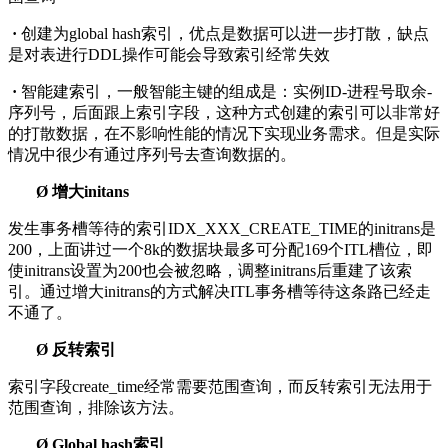
·
创建为global hash索引，优点是数据可以进一步打散，缺点
是对表进行DDL操作可能会导致索引经常失效
·
智能建索引，一般智能主键的组成是：实例ID-进程号取余-
序列号，后面跟上索引字段，这种方式创建的索引可以非常好
的打散数据，在不影响性能的情况下实现业务需求。但是实际
情况中很少有通过序列号去查询数据的。
Ø 增大initans
发生事务槽等待的索引IDX_XXX_CREATE_TIME的initrans是
200，上面讲过一个8k的数据块最多可分配169个ITL槽位，即
使initrans设置为200也会被忽略，调整initrans后重建了该索
引。通过增大initrans的方式解决ITL事务槽等待这条路已经走
不通了。
Ø 反转索引
索引字段create_time经常需要范围查询，而反转索引无法用于
范围查询，排除该方法。
Ø Global hash索引