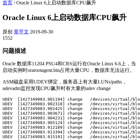
首页
/
Oracle Linux 6上启动数据库CPU飙升
Oracle Linux 6上启动数据库CPU飙升
原创
章芋文
2019-09-30
1552
问题描述
Oracle 数据库11204 PSU4和CRS运行在Oracle Linux 6.6上，当
启动实例时orarootagent.bin占用大量CPU，数据库无法运行。
ASM磁盘采用UDEV绑定，服务器上有大量LUNs/paths，
udevadm监控发现CPU飙升时有大量的udev change
UDEV  [1427349083.901194] change   /devices/virtual/blo
UDEV  [1427349083.902318] change   /devices/virtual/blo
UDEV  [1427349083.902425] change   /devices/virtual/blo
UDEV  [1427349083.903671] change   /devices/virtual/blo
UDEV  [1427349083.904231] change   /devices/virtual/blo
UDEV  [1427349083.905124] change   /devices/virtual/blo
UDEV  [1427349083.912189] change   /devices/virtual/blo
UDEV  [1427349083.913394] change   /devices/virtual/blo
UDEV  [1427349083.915191] change   /devices/virtual/blo