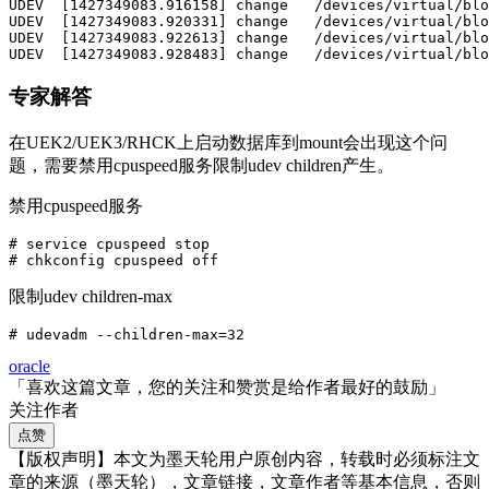
UDEV  [1427349083.916158] change   /devices/virtual/blo
UDEV  [1427349083.920331] change   /devices/virtual/blo
UDEV  [1427349083.922613] change   /devices/virtual/blo
UDEV  [1427349083.928483] change   /devices/virtual/blo
专家解答
在UEK2/UEK3/RHCK上启动数据库到mount会出现这个问
题，需要禁用cpuspeed服务限制udev children产生。
禁用cpuspeed服务
# service cpuspeed stop

# chkconfig cpuspeed off
限制udev children-max
# udevadm --children-max=32
oracle
「喜欢这篇文章，您的关注和赞赏是给作者最好的鼓励」
关注作者
点赞
【版权声明】本文为墨天轮用户原创内容，转载时必须标注文
章的来源（墨天轮），文章链接，文章作者等基本信息，否则