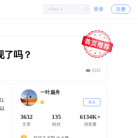
登录
注册
现了吗？
1515
一叶扁舟
（L
关注
并以
3632
135
6134K+
文章
粉丝
浏览量
670