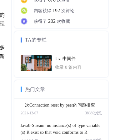
获得了
次点赞
192
内容获得
次评论
的
202
获得了
次收藏
现
TA的专栏
多
新
Java中间件
收录
0
篇内容
热门文章
一次Connection reset by peer的问题排查
2021-12-07
38369浏览
Java8-Stream: no instance(s) of type variable
(s) R exist so that void conforms to R