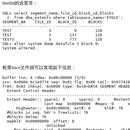
freelist的设置等：
SQL> select segment_name,file_id,block_id,blocks

  2  from dba_extents where tablespace_name='EYGLE';

SEGMENT_NA    FILE_ID   BLOCK_ID     BLOCKS

---------- ---------- ---------- ----------

TEST                3          9        128

TEST                3        137        128

TEST3               3        777        128

SQL> alter system dump datafile 3 block 9;

System altered.
检查trace文件就可以发现如下信息：
buffer tsn: 4 rdba: 0x00c00009 (3/9)

scn: 0x0004.6c1e9774 seq: 0x01 flg: 0x00 tail: 0x977410
frmt: 0x02 chkval: 0x0000 type: 0x10=DATA SEGMENT HEADE
  Extent Control Header

  -----------------------------------------------------
  Extent Header:: spare1: 0      spare2: 0      #extent
                  last map  0x00000000  #maps: 0      o
      Highwater::  0x00c00056  ext#: 0      blk#: 76   
  #blocks in seg. hdr's freelists: 76

  #blocks below: 76

  mapblk  0x00000000  offset: 0

                   Unlocked

     Map Header:: next  0x00000000  #extents: 2    obj#