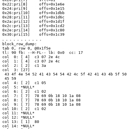
0x22:pri[8]     offs=0x1e6e

0x24:pri[9]     offs=0x1e15

0x26:pri[10]    offs=0x1dbb

0x28:pri[11]    offs=0x1d6c

0x2a:pri[12]    offs=0x1d1f

0x2c:pri[13]    offs=0x1cd2

0x2e:pri[14]    offs=0x1c80

0x30:pri[15]    offs=0x1c39

。。。。。。。。。。。

block_row_dump:

tab 0, row 0, @0x1f5e

tl: 90 fb: --H-FL-- lb: 0x0  cc: 17

col  0: [ 4]  c3 07 2e 4c

col  1: [ 4]  c3 07 2e 4c

col  2: [ 2]  c1 3a

col  3: [27]

 43 4f 4e 54 52 41 43 54 54 42 4c 5f 42 41 43 4b 5f 50 
 45 59

col  4: [ 2]  c1 05

col  5: *NULL*

col  6: [ 2]  c1 02

col  7: [ 7]  78 69 0b 18 10 1a 08

col  8: [ 7]  78 69 0b 18 10 1a 08

col  9: [ 7]  78 69 0b 18 10 1a 08

col 10: [ 2]  c1 02

col 11: *NULL*

col 12: *NULL*

col 13: [ 1]  80

col 14: *NULL*
