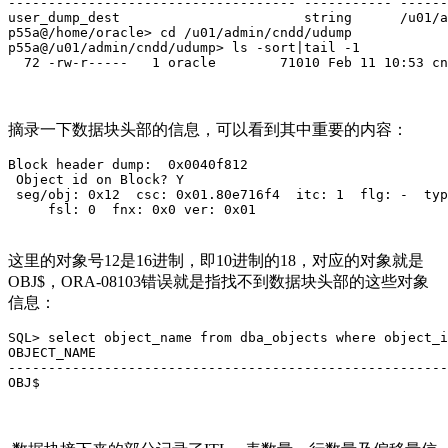
------------------------------------ ----------- ------
user_dump_dest                       string      /u01/a
p55a@/home/oracle> cd /u01/admin/cndd/udump

p55a@/u01/admin/cndd/udump> ls -sort|tail -1

  72 -rw-r-----   1 oracle        71010 Feb 11 10:53 cn
摘录一下数据块头部的信息，可以看到其中重要的内容：
Block header dump:  0x0040f812

 Object id on Block? Y

 seg/obj: 0x12  csc: 0x01.80e716f4  itc: 1  flg: -  typ
     fsl: 0  fnx: 0x0 ver: 0x01
这里的对象号12是16进制，即10进制的18，对应的对象就是
OBJ$，ORA-08103错误就是指找不到数据块头部的这些对象
信息：
SQL> select object_name from dba_objects where object_i
OBJECT_NAME

-------------------------------------------------------
OBJ$