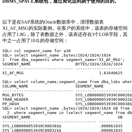
DBMS_SPACE系统包，通过简化达到易于使用的目的。
以下是在SAP系统的Oracle数据库中，清理数据表
XI_AF_MSG的实际案例。在客户的系统中，该表的存储空间
占用了1.8G，除了表数据之外，该表还存在3个LOB字段，其
中之一占用了10Ｇ的存储空间：
SQL> col segment_name for a30

SQL> select segment_name ,bytes/1024/1024/1024

2  from dba_segments where segment_name='XI_AF_MSG';

SEGMENT_NAME                   BYTES/1024/1024/1024

------------------------------ --------------------

XI_AF_MSG                                1.81640625

SQL> select column_name,segment_name from dba_lobs wher
COLUMN_NAME                    SEGMENT_NAME

------------------------------ ------------------------
MSG_BYTES                      SYS_LOB0000053939C00020$
TRAN_HEADER                    SYS_LOB0000053939C00032$
PP_HASH                        SYS_LOB0000053939C00038$
SQL> select segment_name ,bytes/1024/1024/1024 GB from 
  2  where segment_name in (select segment_name from db
SEGMENT_NAME                                     GB

---------------------------------------- ----------

SYS_LOB0000053939C00038$$                .000061035

SYS_LOB0000053939C00032$$                .000061035
