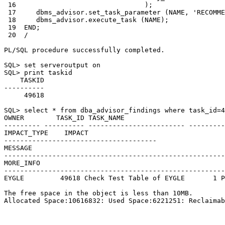
 16                                );

 17     dbms_advisor.set_task_parameter (NAME, 'RECOMME
 18     dbms_advisor.execute_task (NAME);

 19  END;

 20  /

PL/SQL procedure successfully completed.

SQL> set serveroutput on

SQL> print taskid

    TASKID

----------

     49618

SQL> select * from dba_advisor_findings where task_id=4
OWNER        TASK_ID TASK_NAME                         
--------- ---------- ------------------------ ---------
IMPACT_TYPE    IMPACT

--------------------------------------

MESSAGE

-------------------------------------------------------
MORE_INFO

-------------------------------------------------------
EYGLE         49618 Check Test Table of EYGLE       1 P
The free space in the object is less than 10MB.

Allocated Space:10616832: Used Space:6221251: Reclaimab