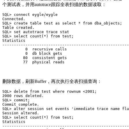
个测试表，并用autotrace跟踪全表扫描的数据读取：
SQL> connect eygle/eygle

Connected.

SQL> create table test as select * from dba_objects;

Table created.

SQL> set autotrace trace stat

SQL> select count(*) from test;

Statistics

-------------------------------------------------------
          0  recursive calls

          0  db block gets

         80  consistent gets

         77  physical reads
删除数据，刷新Buffer，再次执行全表扫描查询：
SQL> delete from test where rownum <2001;

2000 rows deleted.

SQL> commit;

Commit complete.

SQL> alter session set events 'immediate trace name flu
Session altered.

SQL> select count(*) from test;

Statistics

-------------------------------------------------------