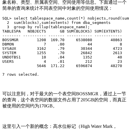
象名称、类型、所属表空间、空间使用等信息。下面通过一个
简单的查询来统计不同表空间中对象的空间使用情况：
SQL> select tablespace_name,count(*) nobjects,round(sum
  2  sum(blocks),sum(extents) from dba_segments

  3  group by rollup(tablespace_name);

TABLESPA   NOBJECTS      GB SUM(BLOCKS) SUM(EXTENTS)

-------- ---------- ------- ----------- ------------

BOSSMGR        1208  169.70     6538080        40863

DBMON             7     .00          44            8

SYSAUX         3162     .79       30344         4723

SYSTEM         1255     .70       26842         2613

UNDOTBS1         10     .04        1352           40

USERS             4     .01         212           23

               5646  171.22     6596874        48270

7 rows selected.
可以注意到，对于最大的一个表空间BOSSMGR，通过上一节
的查询，这个表空间的数据文件占用了205GB的空间，而真正
被使用的空间约为170GB。
这里引入一个新的概念：高水位标记（High Water Mark，