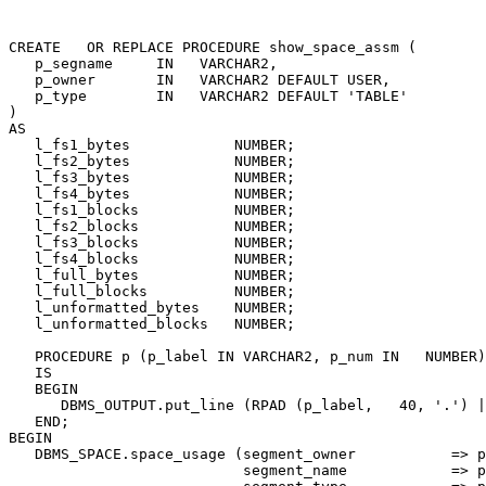
CREATE   OR REPLACE PROCEDURE show_space_assm (

   p_segname     IN   VARCHAR2,

   p_owner       IN   VARCHAR2 DEFAULT USER,

   p_type        IN   VARCHAR2 DEFAULT 'TABLE'

)

AS

   l_fs1_bytes            NUMBER;

   l_fs2_bytes            NUMBER;

   l_fs3_bytes            NUMBER;

   l_fs4_bytes            NUMBER;

   l_fs1_blocks           NUMBER;

   l_fs2_blocks           NUMBER;

   l_fs3_blocks           NUMBER;

   l_fs4_blocks           NUMBER;

   l_full_bytes           NUMBER;

   l_full_blocks          NUMBER;

   l_unformatted_bytes    NUMBER;

   l_unformatted_blocks   NUMBER;

   PROCEDURE p (p_label IN VARCHAR2, p_num IN   NUMBER)

   IS

   BEGIN

      DBMS_OUTPUT.put_line (RPAD (p_label,   40, '.') |
   END;

BEGIN

   DBMS_SPACE.space_usage (segment_owner           => p
                           segment_name            => p