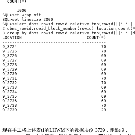
  COUNT(*)

----------

      1000

SQL>set wrap off

SQL>set linesize 2000

SQL>select dbms_rowid.rowid_relative_fno(rowid)||'_'|| 
2 dbms_rowid.rowid_block_number(rowid) location,count(*
3 group by dbms_rowid.rowid_relative_fno(rowid)||'_'||d
LOCATION                           COUNT(*)

-------------------------------- ----------

9_3724                                   70

9_3725                                   70

9_3726                                   69

9_3727                                   69

9_3728                                   69

9_3729                                   69

9_3730                                   69

9_3731                                   70

9_3732                                   70

9_3733                                   69

9_3734                                   69

9_3735                                   69

9_3736                                   69

9_3738                                   70

9_3739                                   29
现在手工将上述表t1的LHWM下的数据块(9_3739，即file 9，