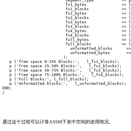
                           segment_type            => p
                           fs1_bytes               => l
                           fs1_blocks              => l
                           fs2_bytes               => l
                           fs2_blocks              => l
                           fs3_bytes               => l
                           fs3_blocks              => l
                           fs4_bytes               => l
                           fs4_blocks              => l
                           full_bytes              => l
                           full_blocks             => l
                             unformatted_blocks      =>
                             unformatted_bytes       =>
                          );

   p ('free space 0-25% Blocks:',   l_fs1_blocks);

   p ('free space 25-50% Blocks:',   l_fs2_blocks);

   p ('free space 50-75% Blocks:',   l_fs3_blocks);

   p ('free space 75-100% Blocks:',   l_fs4_blocks);

   p ('Full Blocks:', l_full_blocks);

   p ('Unformatted blocks:',   l_unformatted_blocks);

END;

/
通过这个过程可以计算ASSM下表中空间的使用情况。