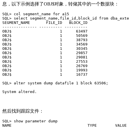
息，以下示例选择了OBJ$对象，转储其中的一个数据块：
SQL> col segment_name for a15

SQL> select segment_name,file_id,block_id from dba_exte
SEGMENT_NAME       FILE_ID   BLOCK_ID

--------------- ---------- ----------

OBJ$                     1      63497

OBJ$                     1      50569

OBJ$                     1      38793

OBJ$                     1      34569

OBJ$                     1      30345

OBJ$                     1      29857

OBJ$                     1      29081

OBJ$                     1      27553

OBJ$                     1      26769

OBJ$                     1      19993

OBJ$                     1      16737

SQL> alter system dump datafile 1 block 63506;

System altered.
然后找到跟踪文件：
SQL> show parameter dump

NAME                                 TYPE        VALUE
