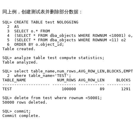
同上例，创建测试表并删除部分数据：
SQL> CREATE TABLE test NOLOGGING

  2  AS

  3  SELECT o.* FROM

  4  (SELECT * FROM dba_objects WHERE ROWNUM <10001) o,

  5  (SELECT * FROM dba_objects WHERE ROWNUM <11) o2

  6  ORDER BY o.object_id;

Table created.

SQL> analyze table test compute statistics;

Table analyzed.

SQL> select table_name,num_rows,AVG_ROW_LEN,BLOCKS,EMPT
  2  where table_name='TEST';

TABLE_NAME             NUM_ROWS AVG_ROW_LEN     BLOCKS 
-------------------- ---------- ----------- ---------- 
TEST                     100000          89       1291 
SQL> delete from test where rownum <50001;

50000 rows deleted.

SQL> commit;

Commit complete.