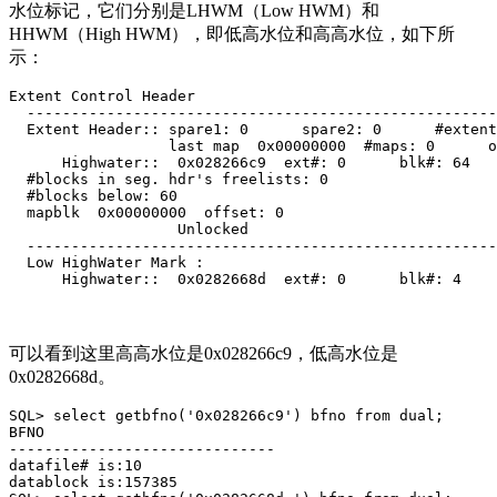
水位标记，它们分别是LHWM（Low HWM）和
HHWM（High HWM），即低高水位和高高水位，如下所
示：
Extent Control Header

  -----------------------------------------------------
  Extent Header:: spare1: 0      spare2: 0      #extent
                  last map  0x00000000  #maps: 0      o
      Highwater::  0x028266c9  ext#: 0      blk#: 64   
  #blocks in seg. hdr's freelists: 0    

  #blocks below: 60   

  mapblk  0x00000000  offset: 0    

                   Unlocked

  -----------------------------------------------------
  Low HighWater Mark :

      Highwater::  0x0282668d  ext#: 0      blk#: 4    
可以看到这里高高水位是0x028266c9，低高水位是
0x0282668d。
SQL> select getbfno('0x028266c9') bfno from dual;

BFNO

------------------------------

datafile# is:10

datablock is:157385
