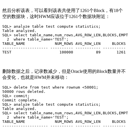
然后分析该表，可以看到该表共使用了1261个Block，有18个
空的数据块，这时HWM应该位于1261个数据块附近：
SQL> analyze table test compute statistics;

Table analyzed.

SQL> select table_name,num_rows,AVG_ROW_LEN,BLOCKS,EMPT
  2  where table_name='TEST';

TABLE_NAME             NUM_ROWS AVG_ROW_LEN     BLOCKS 
-------------------- ---------- ----------- ---------- 
TEST                     100000          89       1261 
删除数据之后，记录数减少，但是Oracle使用的Block数量并不
会变化，也就是HWM并未移动：
SQL> delete from test where rownum <50001;

50000 rows deleted.

SQL> commit;

Commit complete.

SQL> analyze table test compute statistics;

Table analyzed.

SQL> select table_name,num_rows,AVG_ROW_LEN,BLOCKS,EMPT
  2  where table_name='TEST';

TABLE_NAME             NUM_ROWS AVG_ROW_LEN     BLOCKS 
-------------------- ---------- ----------- ---------- 