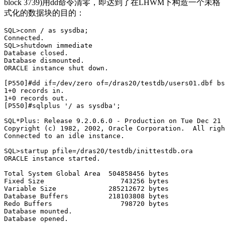
block 3739)用dd命令清零，即达到了在LHWM下构造一个未格
式化的数据块的目的：
SQL>conn / as sysdba;

Connected.

SQL>shutdown immediate

Database closed.

Database dismounted.

ORACLE instance shut down.

[P550]#dd if=/dev/zero of=/dras20/testdb/users01.dbf bs
1+0 records in.

1+0 records out.

[P550]#sqlplus '/ as sysdba';

SQL*Plus: Release 9.2.0.6.0 - Production on Tue Dec 21 
Copyright (c) 1982, 2002, Oracle Corporation.  All righ
Connected to an idle instance.

SQL>startup pfile=/dras20/testdb/inittestdb.ora

ORACLE instance started.

Total System Global Area  504858456 bytes

Fixed Size                   743256 bytes

Variable Size             285212672 bytes

Database Buffers          218103808 bytes

Redo Buffers                 798720 bytes

Database mounted.

Database opened.