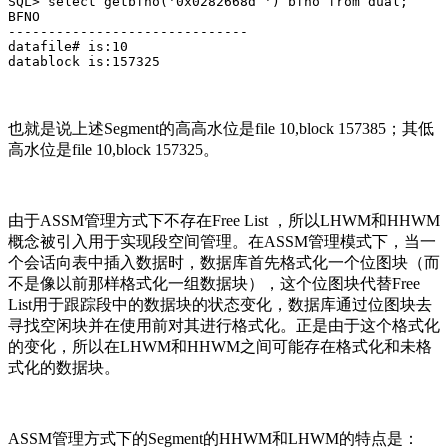
SQL> select getbfno('0x0282668d ') bfno from dual;

BFNO

------------------------------

datafile# is:10

datablock is:157325
也就是说上述Segment的高高水位是file 10,block 157385；其低
高水位是file 10,block 157325。
由于ASSM管理方式下不存在Free List ，所以LHWM和HHWM
概念被引入用于实现段空间管理。在ASSM管理模式下，当一
个会话向表中插入数据时，数据库首先格式化一个位图块（而
不是像以前那样格式化一组数据块），这个位图块代替Free
List用于跟踪段中的数据块的状态变化，数据库通过位图块去
寻找空闲块并在使用前对其进行格式化。正是由于这个格式化
的变化，所以在LHWM和HHWM之间可能存在格式化和未格
式化的数据块。
ASSM管理方式下的Segment的HHWM和LHWM的特点是：