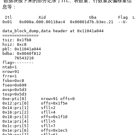
数据块接下来的部分记录了ITL、表数量、行数量及偏移量信
息等：
 Itl           Xid                  Uba         Flag  L
0x01   0x000a.000.00118ac4  0x00801d7b.b3ec.21  --U-   
data_block_dump,data header at 0x11041a044

===============

tsiz: 0x1fb8

hsiz: 0xc8

pbl: 0x11041a044

bdba: 0x0040f812

     76543210

flag=--------

ntab=1

nrow=91

frre=1

fsbo=0xc8

fseo=0x699

avsp=0x5d3

tosp=0x5d3

0xe:pti[0]      nrow=91 offs=0

0x12:pri[0]     offs=0x1f5e

0x14:pri[1]     sfll=2

0x16:pri[2]     sfll=4

0x18:pri[3]     offs=0x1f10

0x1a:pri[4]     sfll=5

0x1c:pri[5]     sfll=7

0x1e:pri[6]     offs=0x1ec5

0x20:pri[7]     sfll=61
