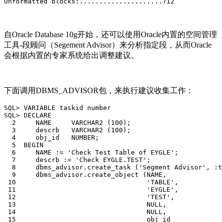
Unformatted blocks:.....................712
自Oracle Database 10g开始，还可以使用Oracle内置的空间管理
工具-段顾问（Segement Advisor）来分析指定段，从而Oracle
会根据内置的专家系统给出调整建议。
下面调用DBMS_ADVISOR包，来执行建议收集工作：
SQL> VARIABLE taskid number

SQL> DECLARE

  2     NAME     VARCHAR2 (100);

  3     descrb   VARCHAR2 (100);

  4     obj_id   NUMBER;

  5  BEGIN

  6     NAME := 'Check Test Table of EYGLE';

  7     descrb := 'Check EYGLE.TEST';

  8     dbms_advisor.create_task ('Segment Advisor', :t
  9     dbms_advisor.create_object (NAME,

 10                                 'TABLE',

 11                                 'EYGLE',

 12                                 'TEST',

 13                                 NULL,

 14                                 NULL,

 15                                 obj_id
