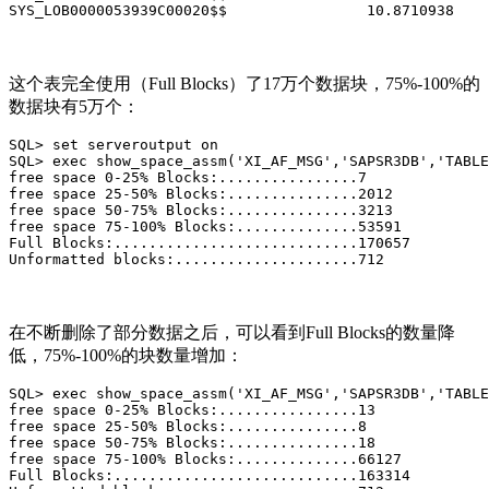
SYS_LOB0000053939C00020$$                10.8710938
这个表完全使用（Full Blocks）了17万个数据块，75%-100%的
数据块有5万个：
SQL> set serveroutput on

SQL> exec show_space_assm('XI_AF_MSG','SAPSR3DB','TABLE
free space 0-25% Blocks:................7

free space 25-50% Blocks:...............2012

free space 50-75% Blocks:...............3213

free space 75-100% Blocks:..............53591

Full Blocks:............................170657

Unformatted blocks:.....................712
在不断删除了部分数据之后，可以看到Full Blocks的数量降
低，75%-100%的块数量增加：
SQL> exec show_space_assm('XI_AF_MSG','SAPSR3DB','TABLE
free space 0-25% Blocks:................13

free space 25-50% Blocks:...............8

free space 50-75% Blocks:...............18

free space 75-100% Blocks:..............66127

Full Blocks:............................163314
