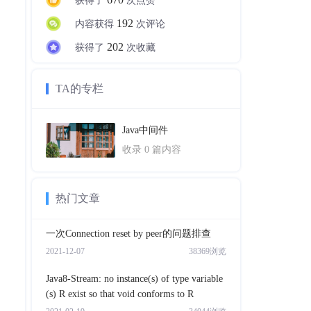
获得了
次点赞
192
内容获得
次评论
202
获得了
次收藏
TA的专栏
Java中间件
收录
0
篇内容
热门文章
一次Connection reset by peer的问题排查
2021-12-07
38369浏览
Java8-Stream: no instance(s) of type variable
(s) R exist so that void conforms to R