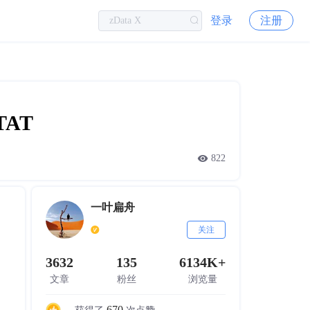
登录
注册
TAT
822
一叶扁舟
关注
3632
135
6134K+
文章
粉丝
浏览量
670