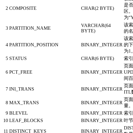
是
2
COMPOSITE
CHAR(2 BYTE)
区
为“
该
VARCHAR(64
3
PARTITION_NAME
BYTE)
的
该
4
PARTITION_POSITION
BINARY_INTEGER
的
为1
5
STATUS
CHAR(6 BYTE)
索
页
6
PCT_FREE
BINARY_INTEGER
UP
间
页
7
INI_TRANS
BINARY_INTEGER
IT
页面
8
MAX_TRANS
BINARY_INTEGER
量
9
BLEVEL
BINARY_INTEGER
索
10
LEAF_BLOCKS
BINARY_INTEGER
叶
DIS
11
DISTINCT_KEYS
BINARY_INTEGER