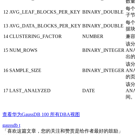
数
每个
12
AVG_LEAF_BLOCKS_PER_KEY
BINARY_DOUBLE
子
每个
13
AVG_DATA_BLOCKS_PER_KEY
BINARY_DOUBLE
据
14
CLUSTERING_FACTOR
NUMBER
兼
该
15
NUM_ROWS
BINARY_INTEGER
AN
出
该
16
SAMPLE_SIZE
BINARY_INTEGER
AN
的
该
17
LAST_ANALYZED
DATE
AN
间
查看华为GaussDB 100 所有DBA视图
gaussdb t
「喜欢这篇文章，您的关注和赞赏是给作者最好的鼓励」