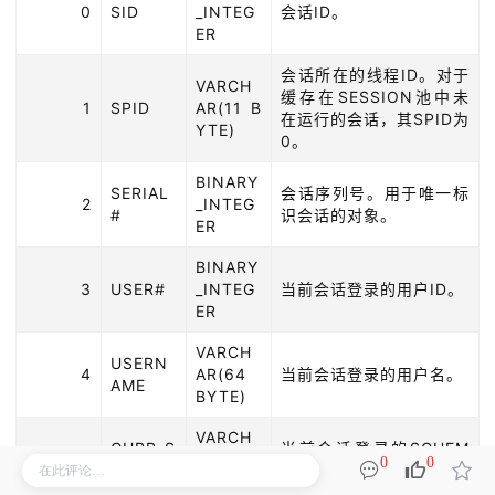
0
SID
_INTEG
会话ID。
ER
会话所在的线程ID。对于
VARCH
缓存在SESSION池中未
1
SPID
AR(11 B
在运行的会话，其SPID为
YTE)
0。
BINARY
SERIAL
会话序列号。用于唯一标
2
_INTEG
#
识会话的对象。
ER
BINARY
3
USER#
_INTEG
当前会话登录的用户ID。
ER
VARCH
USERN
4
AR(64
当前会话登录的用户名。
AME
BYTE)
VARCH
CURR_S
当前会话登录的SCHEM
5
AR(64
0
0
CHEMA
A。
BYTE)