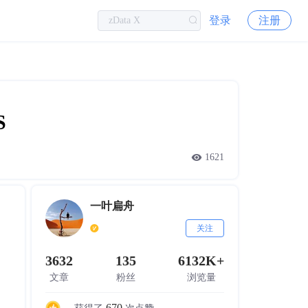
登录
注册
S
1621
一叶扁舟
关注
3632
135
6132K+
文章
粉丝
浏览量
670