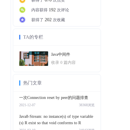
获得了
次点赞
192
内容获得
次评论
202
获得了
次收藏
TA的专栏
Java中间件
收录
0
篇内容
热门文章
一次Connection reset by peer的问题排查
2021-12-07
38368浏览
Java8-Stream: no instance(s) of type variable
(s) R exist so that void conforms to R