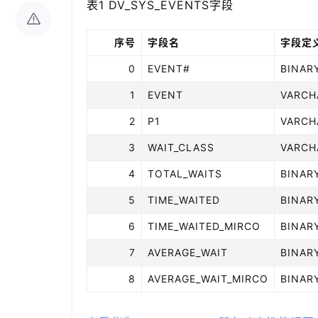
表1 DV_SYS_EVENTS字段
序号
字段名
字段定
0
EVENT#
BINAR
1
EVENT
VARCH
2
P1
VARCH
3
WAIT_CLASS
VARCH
4
TOTAL_WAITS
BINAR
5
TIME_WAITED
BINAR
6
TIME_WAITED_MIRCO
BINAR
7
AVERAGE_WAIT
BINAR
8
AVERAGE_WAIT_MIRCO
BINAR