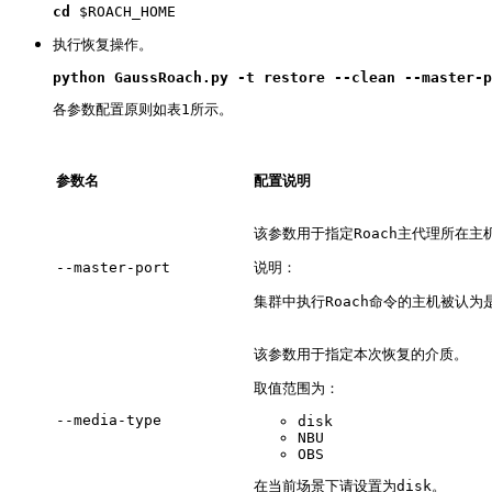
cd
 $ROACH_HOME
执行恢复操作。
python GaussRoach.py
-t restore 
--clean 
--master-p
各参数配置原则如表1所示。
参数名
配置说明
该参数用于指定Roach主代理所在
--master-port
说明：
集群中执行Roach命令的主机被认为
该参数用于指定本次恢复的介质。
取值范围为：
--media-type
disk
NBU
OBS
在当前场景下请设置为disk。