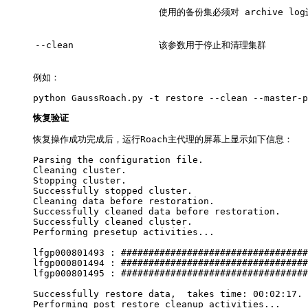
使用的备份集必须对 archive lo
--clean
该参数用于停止和清理集群
例如：
python GaussRoach.py -t restore --clean --master-p
恢复验证
恢复操作成功完成后，运行Roach主代理的屏幕上显示如下信息：
Parsing the configuration file.

Cleaning cluster.

Stopping cluster.

Successfully stopped cluster.

Cleaning data before restoration.

Successfully cleaned data before restoration.

Successfully cleaned cluster.

Performing presetup activities...

lfgp000801493 : ##################################
lfgp000801494 : ##################################
lfgp000801495 : ##################################
Successfully restore data,  takes time: 00:02:17.

Performing post restore cleanup activities...
