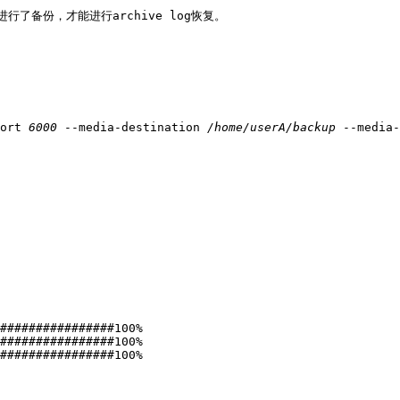
g进行了备份，才能进行archive log恢复。
ort 
6000
 --media-destination 
/home/userA/backup
 --media-
################100%

################100%

################100%
