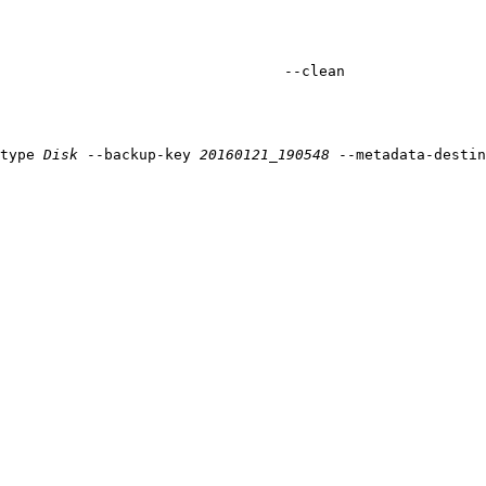
--clean
type 
Disk 
--backup-key 
20160121_190548 
--metadata-destin