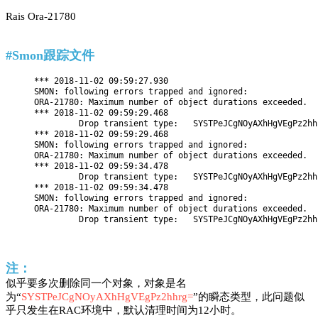
Rais Ora-21780
#Smon跟踪文件
*** 2018-11-02 09:59:27.930

SMON: following errors trapped and ignored:

ORA-21780: Maximum number of object durations exceeded.

*** 2018-11-02 09:59:29.468

         Drop transient type:   SYSTPeJCgNOyAXhHgVEgPz2hhr
*** 2018-11-02 09:59:29.468

SMON: following errors trapped and ignored:

ORA-21780: Maximum number of object durations exceeded.

*** 2018-11-02 09:59:34.478

         Drop transient type:   SYSTPeJCgNOyAXhHgVEgPz2hhr
*** 2018-11-02 09:59:34.478

SMON: following errors trapped and ignored:

ORA-21780: Maximum number of object durations exceeded.

         Drop transient type:   SYSTPeJCgNOyAXhHgVEgPz2hh
注：
似乎要多次删除同一个对象，对象是名
为“
SYSTPeJCgNOyAXhHgVEgPz2hhrg=
”的瞬态类型，此问题似
乎只发生在RAC环境中，默认清理时间为12小时。