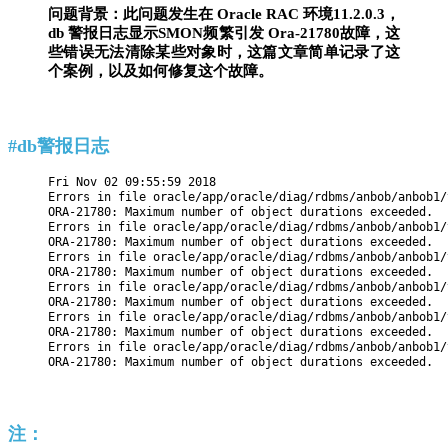
问题背景：此问题发生在 Oracle RAC 环境11.2.0.3，
db 警报日志显示SMON频繁引发 Ora-21780故障，这
些错误无法清除某些对象时，这篇文章简单记录了这
个案例，以及如何修复这个故障。
#db警报日志
Fri Nov 02 09:55:59 2018

Errors in file oracle/app/oracle/diag/rdbms/anbob/anbob1/
ORA-21780: Maximum number of object durations exceeded.

Errors in file oracle/app/oracle/diag/rdbms/anbob/anbob1/
ORA-21780: Maximum number of object durations exceeded.

Errors in file oracle/app/oracle/diag/rdbms/anbob/anbob1/
ORA-21780: Maximum number of object durations exceeded.

Errors in file oracle/app/oracle/diag/rdbms/anbob/anbob1/
ORA-21780: Maximum number of object durations exceeded.

Errors in file oracle/app/oracle/diag/rdbms/anbob/anbob1/
ORA-21780: Maximum number of object durations exceeded.

Errors in file oracle/app/oracle/diag/rdbms/anbob/anbob1/
ORA-21780: Maximum number of object durations exceeded.
注：