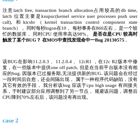
注意latch free, transaction branch allocation占用较高的db time,
latch 位置主要是ksupuc(kernel service user processes push user
call), 和ktcsbr（kernel transaction control component state
branch）， 同时每秒logon在10， 每秒事务在860左右， 是一个较
忙的数据库， 同时CPU 使用率高达98%。
是否在是CPU 较高时
触发了某个BUG？ 在MOS中查找发现命中一Bug 20130575 .
该BUG在影响11.2.0.3 、11.2.0.4 、12cR1 ，在12c R2版本中修
复，在一些版本中提供one off patch, 但是在当前平台版本没有相
应的bug. 因版本已过服务期,无法提供新的BUG. 该问题会在经过
一段时间后自愈，还会间隔出现， 属于一种程序代码缺陷，没有
其它有效的手段， 我分析该bug 应该于cpu high usage 有间接关
系，于时建议部分应用调整到了另一节点， 规避该问题，调整后
CPU降到70%左右后，该问题没有再出现。
case 2