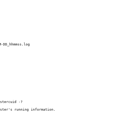
-DD_hhmmss.log
stercuid -?

ster's running information.
