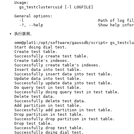
Usage:

  gs_testclustercuid [-l LOGFILE]

General options:

  -l                               Path of log fil
执行拨测。
omm
@plat1:/opt/software/gaussdb/script> gs_testclu
Start doing dial test.

Create test table.

Successfully create test table.

Create table's indexes.

Successfully create table's indexes.

Insert data into test table.

Successfully insert data into test table.

Update data into test table.

Successfully update data into test table.

Do query test in test table.

Successfully doing query test in test table.

Delete test data.

Successfully delete test data.

Add partition in test table.

Successfully add partition in test table.

Drop partition in test table.

Successfully drop partition in test table.

Drop test table.

Successfully drop test table.

Successfully doing dial test.