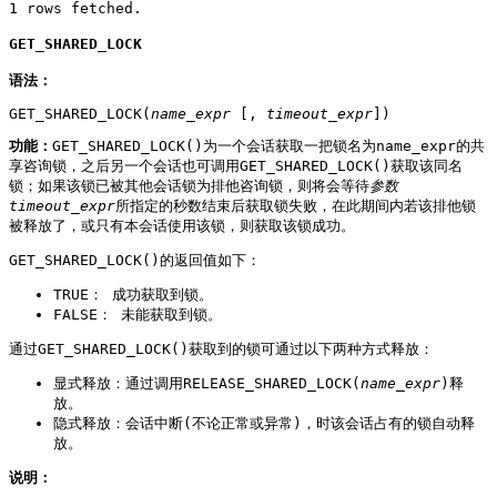
1 rows fetched.
GET_SHARED_LOCK
语法：
GET_SHARED_LOCK(
name_expr
 [, 
timeout_expr
])
功能：
GET_SHARED_LOCK()为一个会话获取一把锁名为name_expr的共
享咨询锁，之后另一个会话也可调用GET_SHARED_LOCK()获取该同名
锁；如果该锁已被其他会话锁为排他咨询锁，则将会等待
参数
timeout_expr
所指定的秒数结束后获取锁失败，在此期间内若该排他锁
被释放了，或只有本会话使用该锁，则获取该锁成功。
GET_SHARED_LOCK()的返回值如下：
TRUE： 成功获取到锁。
FALSE： 未能获取到锁。
通过GET_SHARED_LOCK()获取到的锁可通过以下两种方式释放：
显式释放：通过调用RELEASE_SHARED_LOCK(
name_expr
)释
放。
隐式释放：会话中断(不论正常或异常)，时该会话占有的锁自动释
放。
说明：