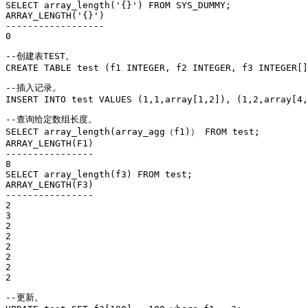
SELECT array_length('{}') FROM 
SYS_DUMMY
;

ARRAY_LENGTH('{}')

------------------

0
--创建表TEST。

CREATE TABLE test (f1 INTEGER, f2 INTEGER, f3 INTEGER[]
--插入记录。

INSERT INTO test VALUES (1,1,array[1,2]), (1,2,array[4,
--查询给定数组长度。

SELECT array_length(array_agg（f1)） FROM test;

ARRAY_LENGTH(F1)

----------------

8

SELECT array_length(f3) FROM test;

ARRAY_LENGTH(F3)

----------------

2

3

2

2

2

2

2

2
--更新。
