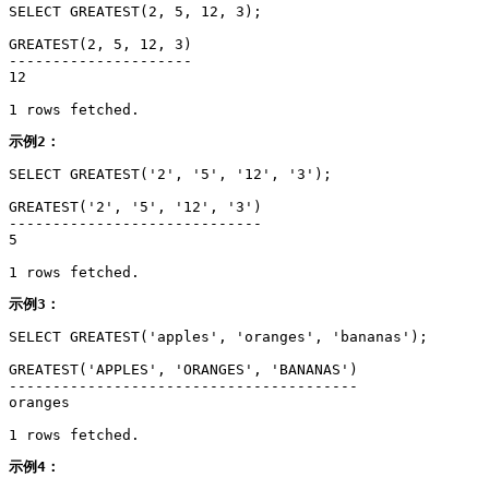
SELECT GREATEST(2, 5, 12, 3);

GREATEST(2, 5, 12, 3)

---------------------

12

1 rows fetched.
示例2：
SELECT GREATEST('2', '5', '12', '3');

GREATEST('2', '5', '12', '3')

-----------------------------

5

1 rows fetched.
示例3：
SELECT GREATEST('apples', 'oranges', 'bananas');

GREATEST('APPLES', 'ORANGES', 'BANANAS')

----------------------------------------

oranges

1 rows fetched.
示例4：