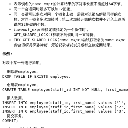
表示锁名的name_expr的计算结果的字符串长度不能超过64字节。
同一个会话同时最多可以加32把锁。
同一会话可以多次对同一个锁名上锁，需要对该锁名解锁同样的次
数。对同一锁名多次加锁时，第二次加锁开始的次数并不计入上述所
说的32把锁的个数。
timeout
_expr未指定或指定为一个负值时，
GET_SHARED_LOCK()获取不到锁时将一直等待。
TRY_GET_SHARED_LOCK(
name_expr
)尝试获取名为
name_expr
的会话级共享咨询锁，无论获取成功或失败
都立刻返回结果。
示例：
对表中某一列进行加锁。
--删除表employee。

DROP TABLE IF EXISTS employee;
--创建表employee。

CREATE TABLE employee(staff_id INT NOT NULL, first_name
--插入数据。

INSERT INTO employee(staff_id,first_name) values ('1', 
INSERT INTO employee(staff_id,first_name) values ('2', 
INSERT INTO employee(staff_id,first_name) values ('3', 
--提交事务。

COMMIT;