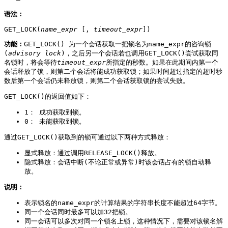
语法：
GET_LOCK(
name_expr
 [, 
timeout_expr
])
功能：
GET_LOCK() 为一个会话获取一把锁名为name_expr的咨询锁
(
advisory lock
)，之后另一个会话若也调用GET_LOCK()尝试获取同
名锁时，将会等待
timeout_expr
所指定的秒数。如果在此期间内第一个
会话释放了锁，则第二个会话将能成功获取锁；如果时间超过指定的超时秒
数后第一个会话仍未释放锁，则第二个会话获取锁的尝试失败。
GET_LOCK()的返回值如下：
1： 成功获取到锁。
0： 未能获取到锁。
通过GET_LOCK()获取到的锁可通过以下两种方式释放：
显式释放：通过调用RELEASE_LOCK()释放。
隐式释放：会话中断(不论正常或异常)时该会话占有的锁自动释
放。
说明：
表示锁名的name_expr的计算结果的字符串长度不能超过64字节。
同一个会话同时最多可以加32把锁。
同一会话可以多次对同一个锁名上锁，这种情况下，需要对该锁名解