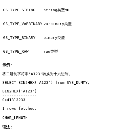
GS_TYPE_STRING
string类型MD
GS_TYPE_VARBINARY
varbinary类型
GS_TYPE_BINARY
binary类型
GS_TYPE_RAW
raw类型
示例：
将二进制字符串'A123'转换为十六进制。
SELECT BIN2HEX('A123') from SYS_DUMMY;

BIN2HEX('A123')

---------------

0x41313233

1 rows fetched.
CHAR_LENGTH
语法：