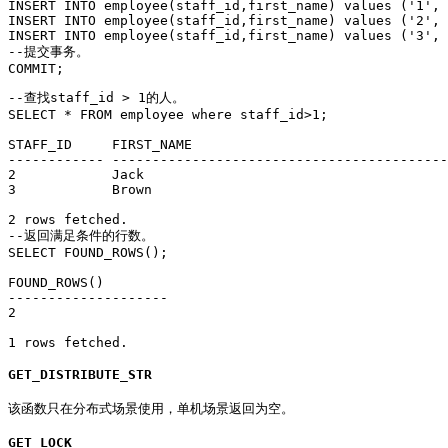
INSERT INTO employee(staff_id,first_name) values ('1', 
INSERT INTO employee(staff_id,first_name) values ('2', 
INSERT INTO employee(staff_id,first_name) values ('3', 
--提交事务。

COMMIT;
--查找staff_id > 1的人。

SELECT * FROM employee where staff_id>1;

STAFF_ID     FIRST_NAME

------------ ------------------------------------------
2            Jack

3            Brown

2 rows fetched.

--返回满足条件的行数。

SELECT FOUND_ROWS();

FOUND_ROWS()

--------------------

2

1 rows fetched.
GET_DISTRIBUTE_STR
该函数只在分布式场景使用，单机场景返回为空。
GET_LOCK