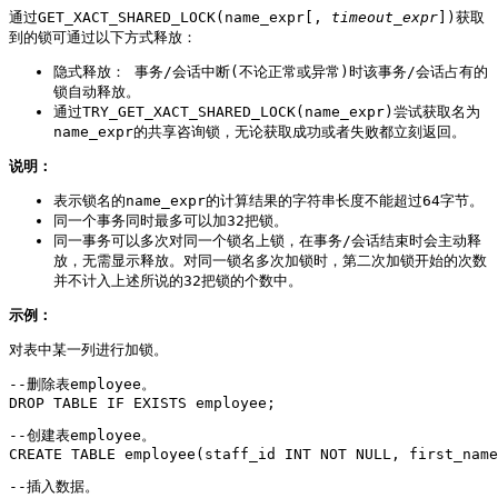
通过GET_XACT_SHARED_LOCK(name_expr[,
timeout_expr
])获取
到的锁可通过以下方式释放：
隐式释放： 事务/会话中断(不论正常或异常)时该事务/会话占有的
锁自动释放。
通过TRY_GET_XACT_SHARED_LOCK(name_expr)尝试获取名为
name_expr的共享咨询锁，无论获取成功或者失败都立刻返回。
说明：
表示锁名的name_expr的计算结果的字符串长度不能超过64字节。
同一个事务同时最多可以加32把锁。
同一事务可以多次对同一个锁名上锁，在事务/会话结束时会主动释
放，无需显示释放。对同一锁名多次加锁时，第二次加锁开始的次数
并不计入上述所说的32把锁的个数中。
示例：
对表中某一列进行加锁。
--删除表employee。

DROP TABLE IF EXISTS employee;
--创建表employee。

CREATE TABLE employee(staff_id INT NOT NULL, first_name
--插入数据。
