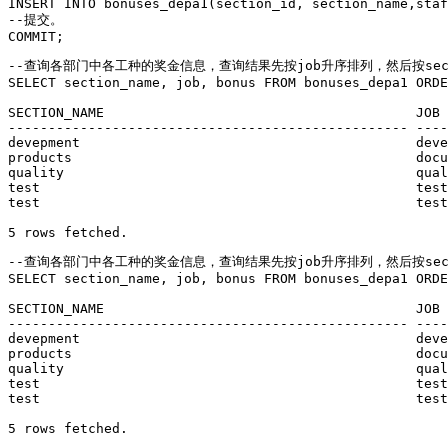
INSERT INTO bonuses_depa1(section_id, section_name,staf
--提交。

COMMIT;
--查询各部门中各工种的奖金信息，查询结果先按job升序排列，然后按secti
SELECT section_name, job, bonus FROM bonuses_depa1 ORDE
SECTION_NAME                                       JOB 
-------------------------------------------------- ----
devepment                                          deve
products                                           docu
quality                                            qual
test                                               test
test                                               test
5 rows fetched.
--查询各部门中各工种的奖金信息，查询结果先按job升序排列，然后按sect
SELECT section_name, job, bonus FROM bonuses_depa1 ORDE
SECTION_NAME                                       JOB 
-------------------------------------------------- ----
devepment                                          deve
products                                           docu
quality                                            qual
test                                               test
test                                               test
5 rows fetched.