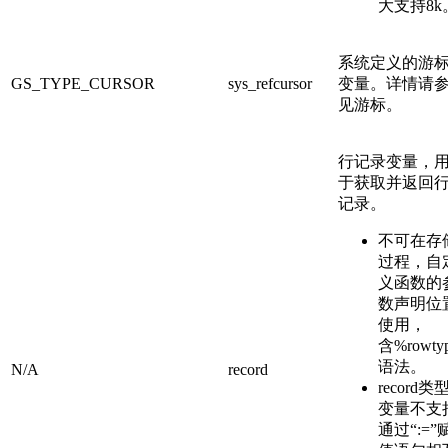
大支持8k
系统定义的游
GS_TYPE_CURSOR
sys_refcursor
变量。详情请
见游标。
行记录变量，
于获取并返回
记录。
不可在存
过程，自
义函数的
数声明位
使用，
含%rowty
语法。
N/A
record
record类
变量不支
通过“:=”