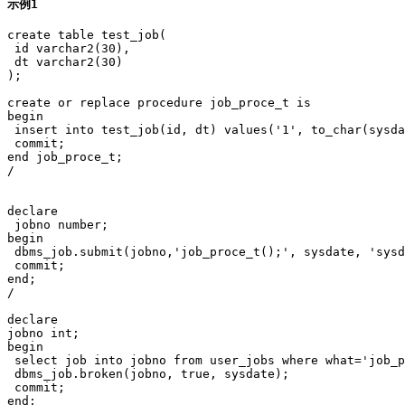
示例1
create table test_job(

 id varchar2(30),

 dt varchar2(30)

);

create or replace procedure job_proce_t is

begin

 insert into test_job(id, dt) values('1', to_char(sysda
 commit;

end job_proce_t;

/

declare

 jobno number;

begin

 dbms_job.submit(jobno,'job_proce_t();', sysdate, 'sysd
 commit;

end;

/

declare

jobno int;

begin

 select job into jobno from user_jobs where what='job_p
 dbms_job.broken(jobno, true, sysdate);

 commit;

end;
