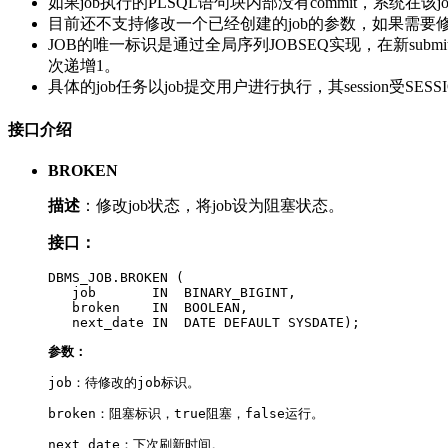
如果job执行的PLSQL语句块内部没有commit，系统在该j
目前还不支持修改一个已经创建的job的参数，如果需要修
JOB的唯一标识是通过全局序列JOBSEQ实现，在新su
次递增1。
具体的job任务以job提交用户进行执行，其session受SE
接口介绍
BROKEN
描述
：修改job状态，将job设为阻塞状态。
接口：
DBMS_JOB.BROKEN ( 

   job       IN  BINARY_BIGINT,

   broken    IN  BOOLEAN,

   next_date IN  DATE DEFAULT SYSDATE);
参数：
job：待修改的job标识。
broken：阻塞标识，true阻塞，false运行。
next_date：下次刷新时间。