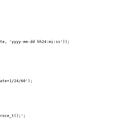
te, 'yyyy-mm-dd hh24:mi:ss'));

ate+1/24/60');

roce_t();';
