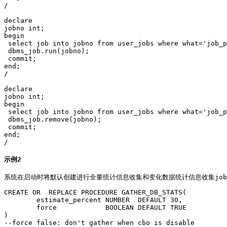
/

declare

jobno int;

begin

 select job into jobno from user_jobs where what='job_p
 dbms_job.run(jobno);

 commit;

end;

/

declare

jobno int;

begin

 select job into jobno from user_jobs where what='job_p
 dbms_job.remove(jobno);

 commit;

end;

/
示例2
系统在启动时将默认创建进行全量统计信息收集和变化数据统计信息收集jo
CREATE OR  REPLACE PROCEDURE GATHER_DB_STATS(

	estimate_percent NUMBER  DEFAULT 30,

	force            BOOLEAN DEFAULT TRUE

) 

--force false: don't gather when cbo is disable
