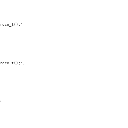
roce_t();';

roce_t();';

b。