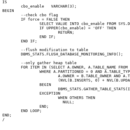
IS

	cbo_enable   VARCHAR(3);

BEGIN

	--check cbo flag

	IF force = FALSE THEN		

		SELECT VALUE INTO cbo_enable FROM SYS.DV_PARAMETERS WHERE NAME='CBO';

		IF UPPER(cbo_enable) = 'OFF' THEN

			RETURN;

		END IF;

	END IF;

	--flush modification to table

	DBMS_STATS.FLUSH_DATABASE_MONITORING_INFO();

	--only gather heap table

	FOR ITEM IN (SELECT A.OWNER, A.TABLE_NAME FROM DBA_TABLES A, DBA_TAB_MODIFICATIONS B

		WHERE A.PARTITIONED = 0 AND A.TABLE_TYPE ='HEAP' AND

			A.OWNER = B.TABLE_OWNER AND A.TABLE_NAME=B.TABLE_NAME AND

			(NVL(B.INSERTS, 0) + NVL(B.UPDATES, 0) + NVL(B.DELETES, 0))>0) LOOP

		BEGIN

			DBMS_STATS.GATHER_TABLE_STATS(ITEM.OWNER, ITEM.TABLE_NAME, null, estimate_percent);

		EXCEPTION

			WHEN OTHERS THEN

			  NULL;

		END;

	END LOOP;

END;

/
