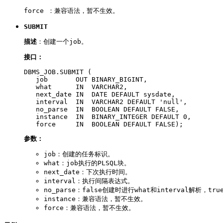
force ：兼容语法，暂不生效。
SUBMIT
描述
：创建一个job。
接口：
DBMS_JOB.SUBMIT ( 

   job       OUT BINARY_BIGINT,

   what      IN  VARCHAR2,

   next_date IN  DATE DEFAULT sysdate,

   interval  IN  VARCHAR2 DEFAULT 'null',

   no_parse  IN  BOOLEAN DEFAULT FALSE,

   instance  IN  BINARY_INTEGER DEFAULT 0,

   force     IN  BOOLEAN DEFAULT FALSE);
参数：
job：创建的任务标识。
what：job执行的PLSQL块。
next_date：下次执行时间。
interval：执行间隔表达式。
no_parse：false创建时进行what和interval解析，t
instance：兼容语法，暂不生效。
force：兼容语法，暂不生效。