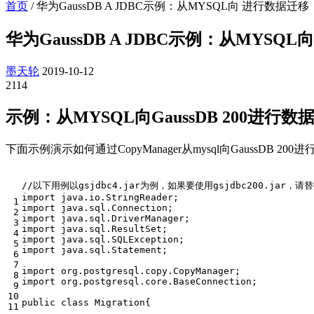
首页
/
华为GaussDB A JDBC示例：从MYSQL向 进行数据迁移
华为GaussDB A JDBC示例：从MYSQ
墨天轮
2019-10-12
2114
示例：从MYSQL向
GaussDB 200
进行数
下面示例演示如何通过CopyManager从mysql向
GaussDB 200
进
//以下用例以gsjdbc4.jar为例，如果要使用gsjdbc200.jar，请替换
import
java.io.StringReader
;
 1

import
java.sql.Connection
;
 2

import
java.sql.DriverManager
;
 3

import
java.sql.ResultSet
;
 4

import
java.sql.SQLException
;
 5

import
java.sql.Statement
;
 6

 7

import
org.postgresql.copy.CopyManager
;
 8

import
org.postgresql.core.BaseConnection
;
 9

10

public
class
Migration
{
11
