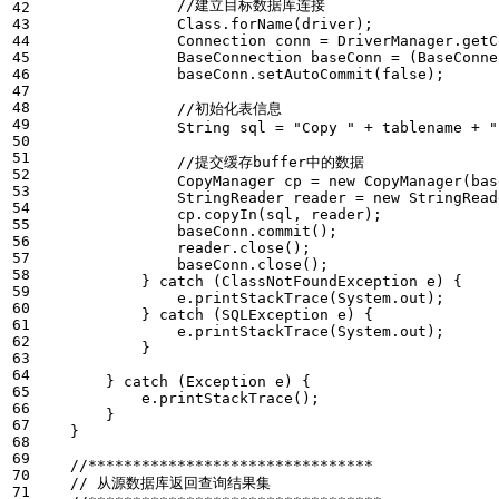
//建立目标数据库连接 
42

43

Class
.
forName
(
driver
);
44

Connection
conn
=
DriverManager
.
getC
45

BaseConnection
baseConn
=
(
BaseConne
46

baseConn
.
setAutoCommit
(
false
);
47

48

//初始化表信息   
49

String
sql
=
"Copy "
+
tablename
+
"
50

51

//提交缓存buffer中的数据               
52

CopyManager
cp
=
new
CopyManager
(
bas
53

StringReader
reader
=
new
StringRead
54

cp
.
copyIn
(
sql
,
reader
);
55

baseConn
.
commit
();
56

reader
.
close
();
57

baseConn
.
close
();
58

}
catch
(
ClassNotFoundException
e
)
{
59

e
.
printStackTrace
(
System
.
out
);
60

}
catch
(
SQLException
e
)
{
61

e
.
printStackTrace
(
System
.
out
);
62

}
63

64

}
catch
(
Exception
e
)
{
65

e
.
printStackTrace
();
66

}
67

}
68

69

//******************************** 
70

// 从源数据库返回查询结果集     
71
