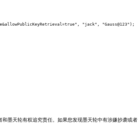
e&allowPublicKeyRetrieval=true"
,
"jack"
,
"Gauss@123"
);
者和墨天轮有权追究责任。如果您发现墨天轮中有涉嫌抄袭或者