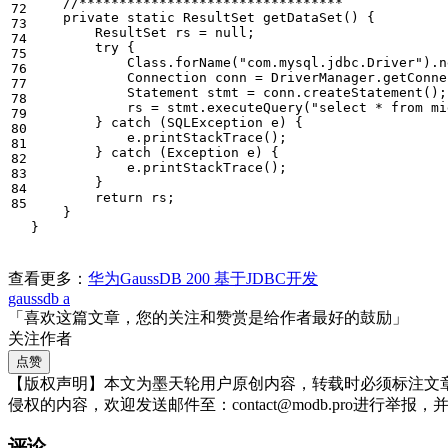
//********************************* 
72

private
static
ResultSet
getDataSet
()
{
73

ResultSet
rs
=
null
;
74

try
{
75

Class
.
forName
(
"com.mysql.jdbc.Driver"
).
n
76

Connection
conn
=
DriverManager
.
getConne
77

Statement
stmt
=
conn
.
createStatement
();
78

rs
=
stmt
.
executeQuery
(
"select * from mi
79

}
catch
(
SQLException
e
)
{
80

e
.
printStackTrace
();
81

}
catch
(
Exception
e
)
{
82

e
.
printStackTrace
();
83

}
84

return
rs
;
85
}
}
查看更多：
华为GaussDB 200 基于JDBC开发
gaussdb a
「喜欢这篇文章，您的关注和赞赏是给作者最好的鼓励」
关注作者
点赞
【版权声明】本文为墨天轮用户原创内容，转载时必须标注文
侵权的内容，欢迎发送邮件至：contact@modb.pro进
评论