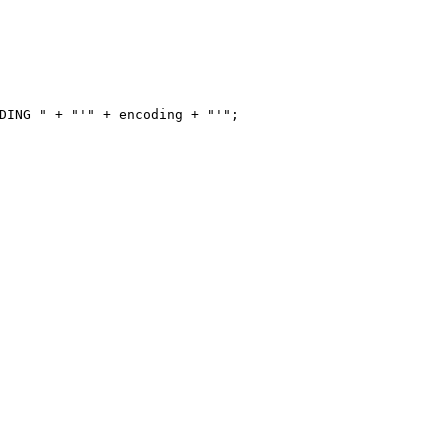
DING "
+
"'"
+
encoding
+
"'"
;