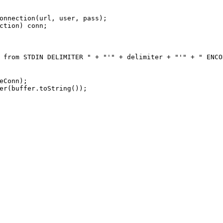
onnection
(
url
,
user
,
pass
);
ction
)
conn
;
 from STDIN DELIMITER "
+
"'"
+
delimiter
+
"'"
+
" ENCO
    
eConn
);
er
(
buffer
.
toString
());