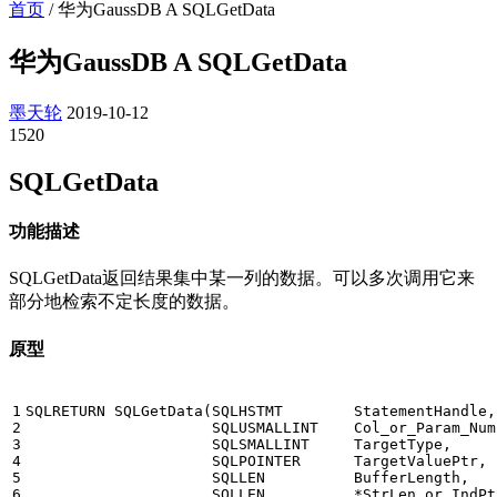
首页
/
华为GaussDB A SQLGetData
华为GaussDB A SQLGetData
墨天轮
2019-10-12
1520
SQLGetData
功能描述
SQLGetData返回结果集中某一列的数据。可以多次调用它来
部分地检索不定长度的数据。
原型
1

SQLRETURN
SQLGetData
(
SQLHSTMT
StatementHandle
,
2

SQLUSMALLINT
Col_or_Param_Num
3

SQLSMALLINT
TargetType
,
4

SQLPOINTER
TargetValuePtr
,
5

SQLLEN
BufferLength
,
6
SQLLEN
*
StrLen_or_IndPt