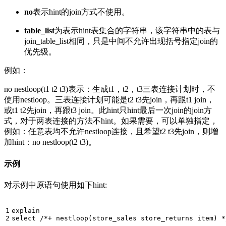
no
表示hint的join方式不使用。
table_list
为表示hint表集合的字符串，该字符串中的表与
join_table_list相同，只是中间不允许出现括号指定join的
优先级。
例如：
no nestloop(t1 t2 t3)表示：生成t1，t2，t3三表连接计划时，不
使用nestloop。三表连接计划可能是t2 t3先join，再跟t1 join，
或t1 t2先join，再跟t3 join。此hint只hint最后一次join的join方
式，对于两表连接的方法不hint。如果需要，可以单独指定，
例如：任意表均不允许nestloop连接，且希望t2 t3先join，则增
加hint：no nestloop(t2 t3)。
示例
对示例中原语句使用如下hint:
1

explain
2
select
/*+ nestloop(store_sales store_returns item) *