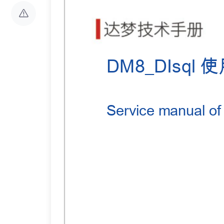
使
DM8_DI
sql
S
er
vice manual o