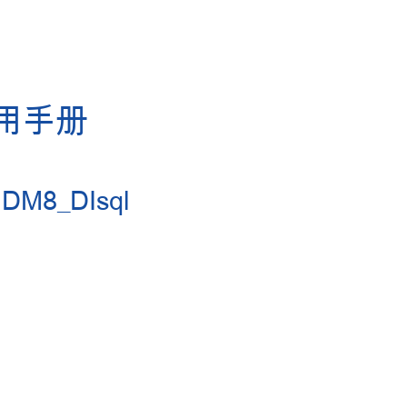
用手册
f DM
8_
DIsql