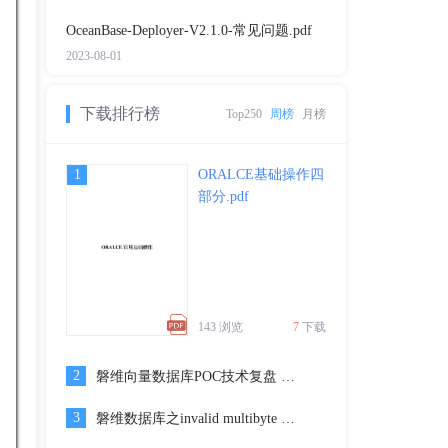
OceanBase-Deployer-V2.1.0-常见问题.pdf
2023-08-01
下载排行榜
Top250
周榜
月榜
1
ORALCE基础操作四
部分.pdf
143 浏览
7
下载
2
磐维向量数据库POC技术复盘 - 廖辰光.pptx
3
磐维数据库之invalid multibyte character for locale案例分享-张健.docx