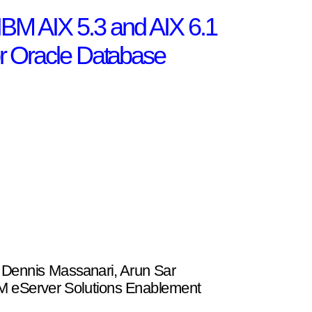
IBM 
AIX 5.3 and 
AIX 6.1 
or Oracle Dat
abase 
Dennis Massanari, Arun Sar 
M eServer Solutions Enablement 