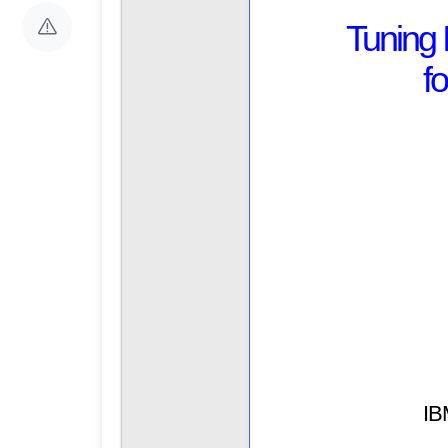
T
uning 
f
IB