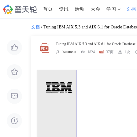
首页
资讯
活动
大会
学习
文档
文档
/
Tuning IBM AIX 5.3 and AIX 6.1 for Oracle Databas
Tuning IBM AIX 5.3 and AIX 6.1 for Oracle Database
lscomeon
1824
37页
1次