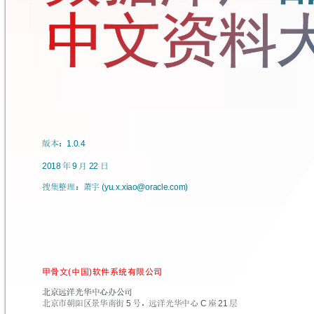
1.0.4 
版本：
2018
9
22
年
月
日
 (yu.x.xiao@oracle.com) 
搜集整理：萧宇
(
)
甲骨文
中国
软件系统有限公司
北京远洋光华
中心办公司
5
C
21
北京市朝阳区景华南街
号，
远洋光华中心
座
层