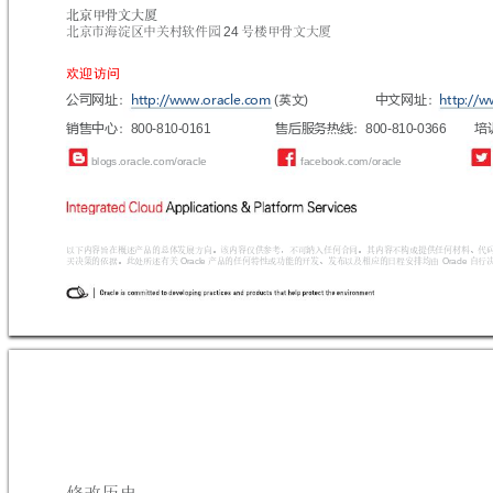
北京
甲骨文大厦
24
北京市海淀区中关村软件园
号楼甲骨文大厦
欢迎访问
公司网址：
http://www.oracle.com
中文网址：
http://
 (
)
英文
销售中心：
售后服务热线：
培
800
-810-0161 
800
-810-0366
b
lo
g
s.
or
a
cl
e
.c
om
/o
r
a
cl
e 
fa
c
eb
o
o
k.
co
m/
o
ra
c
le
以下内容旨在概述产品的总体发展方向。该内容仅供参考，不可纳入任何合同。其内容不构成提供任何材料、代
 Oracle 
 Oracle 
买决策的依据。此处所述有关
产品的任何特性或功能的开发、发布以及相应的日程安排均由
自行
修改历史