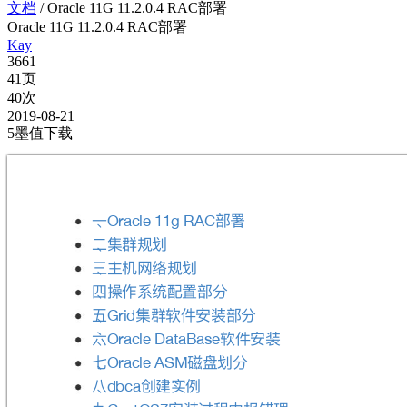
文档
/
Oracle 11G 11.2.0.4 RAC部署
Oracle 11G 11.2.0.4 RAC部署
Kay
3661
41页
40次
2019-08-21
5墨值下载
Ӟ̵
᮱ᗟ
Oracle 11g RAC
ԫ̵ᵞᗭᥢښ
ӣ̵Ԇ๢ᗑᕶᥢښ
ࢥ̵඙֢ᔮᕹᯈᗝ᮱ړ
Բ̵
ᵞᗭ᫫կਞᤰ᮱ړ
Grid
م̵
᫫կਞᤰ
Oracle DataBase
Ӡ̵
ᏺፏښړ
Oracle ASM
ڠୌਫֺ
ك̵
dbca