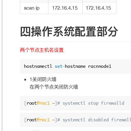
scan ip
172.16.4.15
172.16.4.15
ࢥ̵඙֢ᔮᕹᯈᗝ᮱ړ
ӷӻᜓᅩԆ๢ݷᦡᗝ
hostnamectl 
set
-
hostname racnnode1
̵ىᳮᴠᅉा
1
ࣁӷӻᜓᅩىᳮᴠᅉा
[
root
@rac1
~
]
# systemctl stop firewalld
[
root
@rac1
~
]
# systemctl disabled firewal