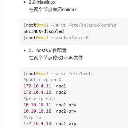
̵ىᳮ
2
selinux
ࣁӷӻᜓᅩىᳮ
selinux
[
root
@rac1
~
]
# vi /etc/selinux/config
SELINUX
=
disabled
[
root
@rac1
~
]
#setenforce 0
̵
෈կᯈᗝ
3
hosts
ࣁӷӻᜓᅩץද
෈կ
hosts
[
root
@rac1
~
]
# vi /etc/hosts
#public ip ent0
172.16.4.11
  rac1
172.16.4.12
  rac2
#priv ip ent1
10.10.10.11
  rac1
-
prv
10.10.10.12
  rac2
-
prv
#vip ip
172.16.4.13
  rac1
-
vip