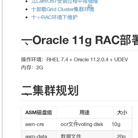
Ԝ̵
ਞᤰᬦᑕӾಸᲙ॒ቘ
CentOS7
܈̵ܬ᫹
ᵞᗭሾह
Grid Cluster
܈Ӟ̵
ሾहӥᖌಷ
RAC
Ӟ̵
᮱
Oracle 11g RAC
඙֢ሾहғ
RHEL 7.4 + Oracle 11.2.0.4 + UDEV
ٖਂғ
2G
ԫ̵ᵞᗭᥢښ
ᏺፏᕟ
አ᭔
य़ੜ
ASM
෈կ҅
asm-crs
ocr
voting disk
10g
හഝ෈կ
asm-data
20g