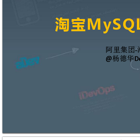
淘宝
M
y
S
Q
阿里集团
-
杨德华
@
D