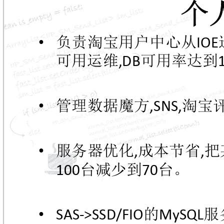
个
负责淘宝用户中心从
•
IOE
可用运维
可用率达到
,DB
管理数据魔方
淘宝
•
,SNS,
服务器优化
成本节省
把
•
,
,
台减少到
台。
100
70
的
服
•
SAS->SSD/FIO
MySQL