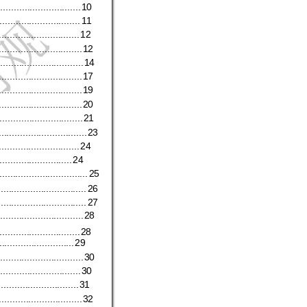
...............................
10
..............................
11
.............................
.
12
...............................
12
................................
14
...............................
17
...............................
19
...............................
20
...............................
21
.................................
23
.............................
.
24
...........................
24
.................................
25
.................................
26
.................................
27
................................
28
..............................
28
............................
29
................................
30
...............................
30
..............................
31
...............................
32