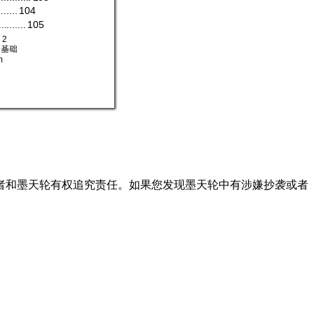
.......
1
04
..........
1
05
2 
基础
m
者和墨天轮有权追究责任。如果您发现墨天轮中有涉嫌抄袭或者