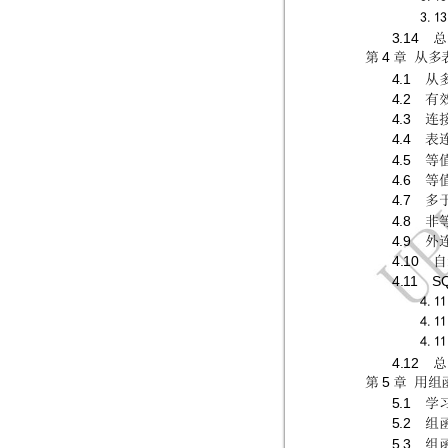
3.1
3
3.1
4
总
4
第
章
从多
4.1  
从
4.2  
有
4.3  
连
4.4  
表
4.5  
等
4.6  
等
4.7  
多
4.8  
非
4.9  
外
4.10  
自
4.1
1  S
4.11
4.11
4.11
4.12  
总
5
第
章
用组
5.1  
学
5.2  
组
5.3  
组