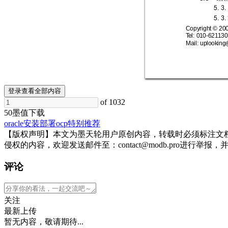
5.3.
5.3.
Copyright
© 
20
Te
l
:
010
-
621
130
Mail: uplo
oking
登录查看全部内容
of 1032
50墨值下载
oracle
安装部署
ocp
特别推荐
【版权声明】本文为墨天轮用户原创内容，转载时必须标注文
侵权的内容，欢迎发送邮件至：contact@modb.pro进
评论
关注
最新上传
暂无内容，敬请期待...