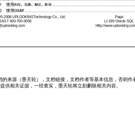
......................................................................
1  
AVG
SUM
MAX
MIN
使用
、
、
、
.............................................................................................
2  
COUNT
使用
05
-
2008 UPL
OOKING
T
ec
hnology
 Co., Lt
d. 
Page  
16/17 400
-
70
0
-
0056
LI
-
190 Oracle SQ
L 
@upl
ooking.c
om 
Http://www
.up
looking.co
档的来源（墨天轮），文档链接，文档作者等基本信息，否则作
行举报，并提供相关证据，一经查实，墨天轮将立刻删除相关内容。