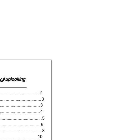
................................
2
..................................
3
.................................
3
.................................
4
...................................
5
..................................
6
...................................
8
...............................
10