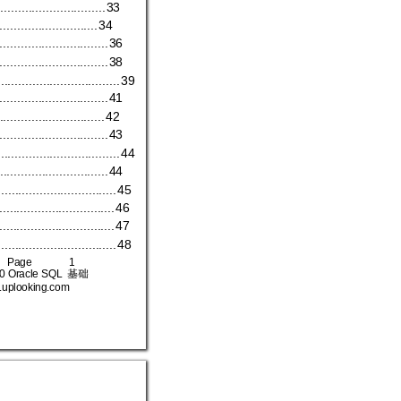
...............................
33
............................
34
...............................
36
...............................
38
...................................
39
...............................
41
..............................
42
...............................
43
...................................
44
..............................
.
44
..................................
45
.................................
46
.................................
47
..................................
48
Page  
1 
0 Oracle SQ
L 
基础
.up
looking.com