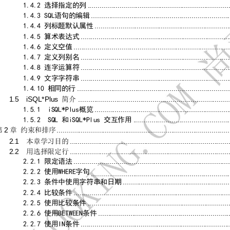
......................................................................
1.4.2 
选择指定的列
.....................................................................
1.4.3 SQL
语句的编辑
...................................................................
1.4.4 
列标题默认属性
..........................................................................
1.4.5 
算术表达式
.............................................................................
1.4.6 
定义空值
..........................................................................
1.4.7 
定义列别名
..........................................................................
1.4.8 
连字运算符
..........................................................................
1.4.9 
文字字符串
............................................................................
1.4.10 
相同的行
1.5  iSQL*
Plus 
...........................................................................
简介
...................................................................
1.5.1  
iSQL*Plus
概览
................................................
1.5.
2
SQL 
iSQL*Pl
us 
和
交互作用
2
......................................................................................
第
章
约束和排序
2.1  
...............................................................................
本章学习目的
2.2  
...............................................................................
用选择限定行
.............................................................................
2.2.1 
限定语法
2.2.2 
WHERE
使用
字句
.....................................................................
.....................................................
2.2.3 
条件中使用字符串和日期
.............................................................................
2.2.4 
比较条件
......................................................................
2.2.5 
使用比较条件
.................................................................
2.2.6 
BETWEEN
使用
条件
..........................................................................
2.2.7 
IN
使用
条件