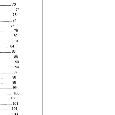
...........
70
...............
72
............
73
............
74
..........
77
..............
79
.............
80
..............
81
..........
84
...........
86
..............
88
...............
90
...............
94
.............
97
............
98
............
98
............
99
.............
100
..........
100
............
101
...........
1
01
............
103