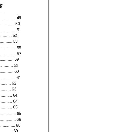
..............
49
.............
50
..............
51
...........
52
...........
53
..............
55
..............
57
............
59
............
59
............
60
..............
61
..........
62
..........
63
..........
.
64
..........
.
64
..........
.
65
..............
65
..............
66
..............
68
...........
69