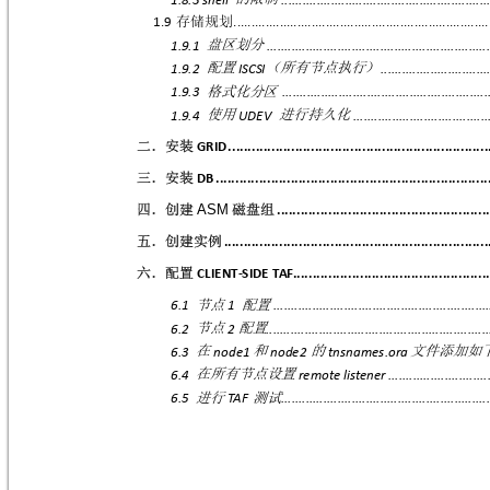
存储规划
1.9
........................................................................


盘区划分
1.9.1
...............................................................


配置
（所有节点执行）
1.9.2
ISCSI
..............................


格式化分区
1.9.3
..........................................................


使用
进行持久化
1.9.4
UDEV
......................................



二．安装
GRID

..................................................................
三．安装
DB

.....................................................................
ASM
四．创建
磁盘组


......................................................
五．创建实例

...................................................................
六．配置
CLIENT
‐
SIDE

T
A
F..................................................
节点
配置
6.1
1
.............................................................



节点
配置
6.2
2
...............................................................



在
和
的
文件添加如
6.3
node1
node2
tnsnames.ora



在所有节点设置
6.4
remote
listener
............................



进行
测试
6.5
TA
F
..........................................................

