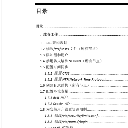
目录 
目录

..................................................................................
一．准备工作

...................................................................
架构规划
1.1
RAC
.................................................................


修改
文件（所有节点）
1.2
/
/
..............................

ETC
HOSTS

添加组和用户
1.3
................................................................


禁用防火墙和
（所有节点）
1.4
SE
LNUX
.........................


配置时间同步
1.5
................................................................


配置
1.5.1
CTSS
...............................................................


配置
1.5.2
NTP(Network
Time
Protocol)
........................




创建目录结构（所有节点）
1.6
........................................


配置环境变量
1.7
................................................................


用户
1.7.1
Grid
.................................................................


用户
1.7.2
Oracle
............................................................



为安装用户设置资源限制
1.8
...........................................


修改
1.8.1
/e
tc/
security/limits.conf
................................


修改
1.8.2
/e
tc/pam.d/login
...........................................


的限制
1.8.3
shell
..........................................................


