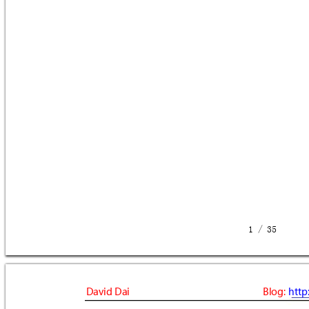
 1 / 35   
DavidDai






Blog:

http