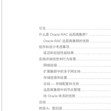
....................................................................
引言
 Ora
cle RAC 
.......................
什么是
远距
离集群？
Oracle RAC 
......................
远
距离集群
的优势
...........................................
组件和设计考虑
事项
......................................
延迟和经验性能
结果
....................................
实施详细信息和
行为背景
........................................................
网络连接
................................
扩展集群中的多
子网支持
.............................................
存储连接和设置
................................
总结
存储配
置和支持
—
................................
远距离集群中的
节点管理
 Oracle 
....................................
纯
体系
的优势
....................................................................
总结
A
...................................................
附录
：图目录