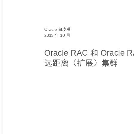
Oracle 
白皮书
2013 
10 
年
月
Or
acle RAC 
Or
acl
e R
和
远距离（扩展）集群