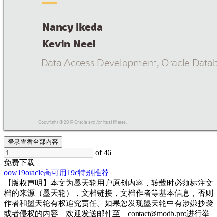
Nancy Ik
eda
!
K
ev
in Neel
!
!
Data Access Development, Or
acle Data
!
Copyright © 2019 Oracle and/
or its affiliates.
!
登录查看全部内容
of 46
免费下载
oow19
oracle
高可用
19c
特别推荐
【版权声明】本文为墨天轮用户原创内容，转载时必须标注文
档的来源（墨天轮），文档链接，文档作者等基本信息，否则
作者和墨天轮有权追究责任。如果您发现墨天轮中有涉嫌抄袭
或者侵权的内容，欢迎发送邮件至：contact@modb.pro进行举