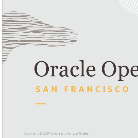
Oracle Op
SAN FRANCISCO
!
Copyright © 2019 Oracle and/
or its affiliates.
!