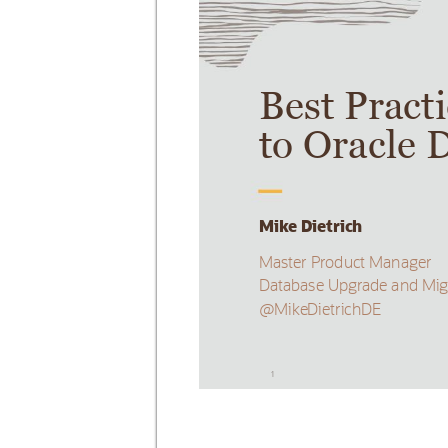
Best Pr
act
to O
racle
 
Mik
e Dietrich
Mast
er 
Pr
odu
ct Manage
r
Database U
pgr
ade 
and Mig
@Mike
DietrichDE
1