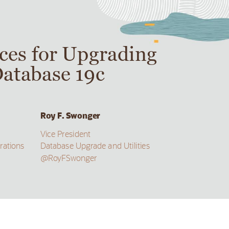
ic
es for 
Upgrading 
Da
tabase
 19c
Roy F
. Swo
ng
er
Vice President
r
ations
Database U
pgr
ade 
and Utilities
@Ro
yFSwonger