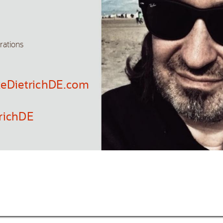
r
ations
k
eDietrichDE.
com
r
ichDE