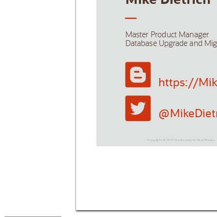
Mik
e D
ietri
ch
Mast
er 
Pr
odu
ct Manage
r
Database U
pgr
ade 
and Mig
https:/
/Mi
@Mik
eDiet
Copyright © 2019 Oracle and/or 
its affi
liat
es.