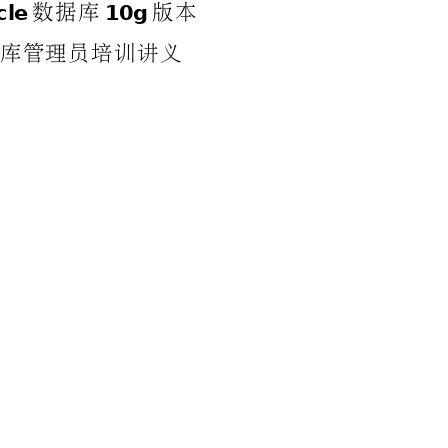
数
据
库
版
本
cl
e
10
g
库
管
理
员
培
训
讲
义