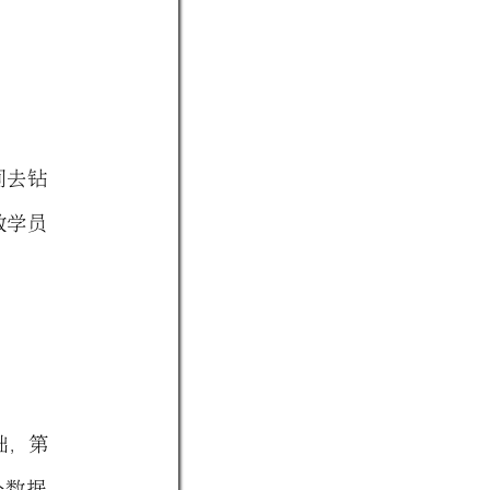
间去钻
数学员
础，第
分
数
据