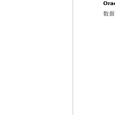
Or
a
数
据