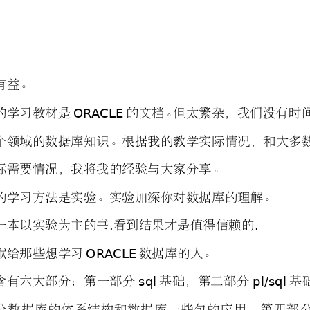
有益。
OR
A
CLE
的学习教材是
的文档。
但太繁杂，我们没有时
个领域的数据库知识。根据我的教学实际情况，和大多
际需要情况，我将我的经验与大家分享。
的学习方法是实验。实验加深你对数据库的理解
。
.
.
一本以实验为主的书
看到结果才是值得信赖的
OR
A
CLE
献给那些想学习
数据库的人。
sql
pl/sql
含
有六大部分
：第一部
分
基础，第二
部分
基
分
数
据
库
的
体
系
结
构
和
数
据
库
一
些
包
的
应
用
，
第
四
部