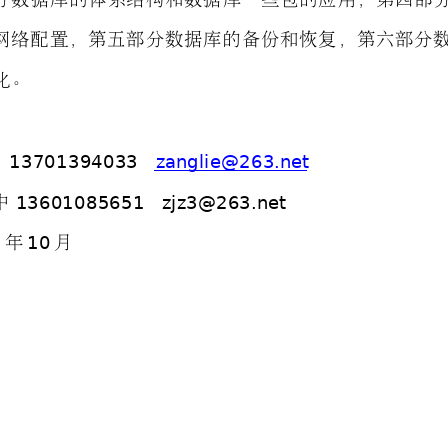
网
络
配
置
，
第
五
部
分
数
据
库
的
备
份
和
恢
复
，
第
六
部
分
化。
13701394033   
zanglie
@263.net
13601085651   zjz3@263.net
中
6
10
年
月