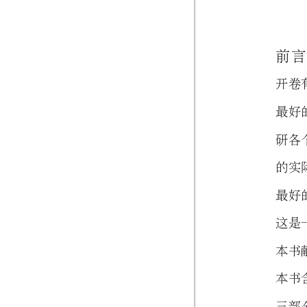
前
言
开卷
最好
研各
的实
最好
这是
本书
本书
三
部