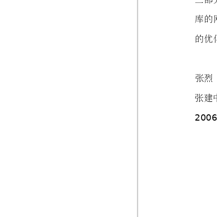
库
的
的优
张烈
张建
200