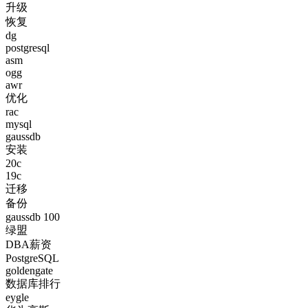
升级
恢复
dg
postgresql
asm
ogg
awr
优化
rac
mysql
gaussdb
安装
20c
19c
迁移
备份
gaussdb 100
绿盟
DBA薪资
PostgreSQL
goldengate
数据库排行
eygle