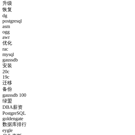
升级
恢复
dg
postgresql
asm
ogg
awr
优化
rac
mysql
gaussdb
安装
20c
19c
迁移
备份
gaussdb 100
绿盟
DBA薪资
PostgreSQL
goldengate
数据库排行
eygle