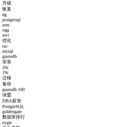
升级
恢复
dg
postgresql
asm
ogg
awr
优化
rac
mysql
gaussdb
安装
20c
19c
迁移
备份
gaussdb 100
绿盟
DBA薪资
PostgreSQL
goldengate
数据库排行
eygle