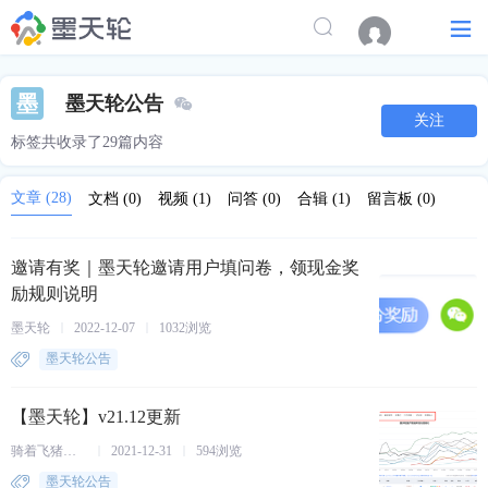
墨
墨天轮公告
关注
标签共收录了29篇内容
文章
(28)
文档
(0)
视频
(1)
问答
(0)
合辑
(1)
留言板
(0)
邀请有奖｜墨天轮邀请用户填问卷，领现金奖
励规则说明
墨天轮
2022-12-07
1032浏览
墨天轮公告
【墨天轮】v21.12更新
骑着飞猪的大碟
2021-12-31
594浏览
墨天轮公告