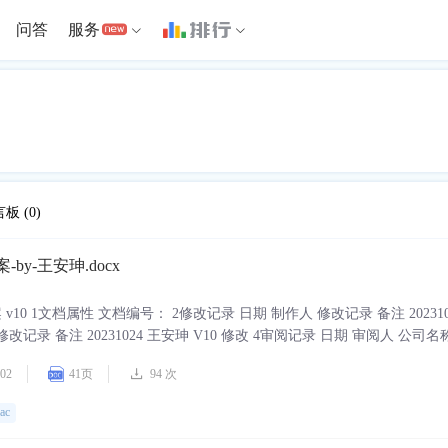
问答
服务
言板
(0)
案-by-王安珅.docx
19C 方 案 v10 1文档属性 文档编号： 2修改记录 日期 制作人 修改记录 备注 202310
人 修改记录 备注 20231024 王安珅 V10 修改 4审阅记录 日期 审阅人 公司
人 公司名称及相关人员职务 备注 内容 目录 1 工作目标
02
41页
94 次
rac