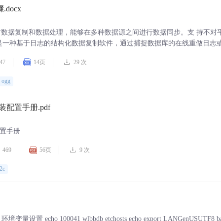
.docx
用于实时数据复制和数据处理，能够在多种数据源之间进行数据同步。支 持不对
g 是一种基于日志的结构化数据复制软件，通过捕捉数据库的在线重做日志或
据库，最后在目标数据库上应用这些日志，从而实 现源端与目标端的数据
47
14页
29 次
pump 进程、 trail 文件、server collector 进程、 replicat 进程。其中 extra
ogg
.2 安装配置手册.pdf
安装配置手册
469
56页
9 次
2c
bbdb etchosts echo export LANGenUSUTF8 bashprofi