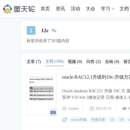
首页
资讯
活动
大会
学习
文档
1
12c
标签共收录了203篇内容
文档
(194)
文章
(7)
视频
(0)
问答
(2)
合辑
(0)
留
oracle-RAC12.1升级到19c-升级方
Oracle database RAC121 升级 
安珅 V10 Init 3修改记录 日期 修改
关人员职务 备注 5分发记录 日期 分发
Anshen
2025-07-31
8
oracle升级
升级迁移
12c
19c