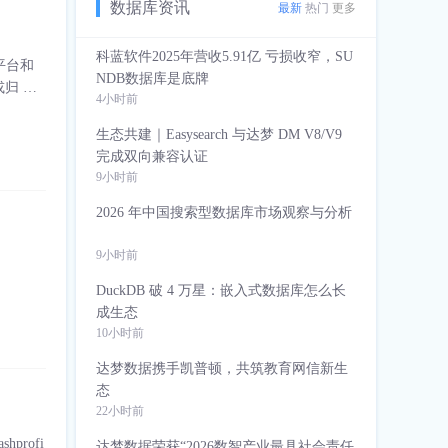
数据库资讯
最新
热门
更多
科蓝软件2025年营收5.91亿 亏损收窄，SU
平台和
NDB数据库是底牌
归 档
4小时前
同步。
c
生态共建｜Easysearch 与达梦 DM V8/V9
完成双向兼容认证
9小时前
2026 年中国搜索型数据库市场观察与分析
9小时前
DuckDB 破 4 万星：嵌入式数据库怎么长
成生态
10小时前
达梦数据携手凯普顿，共筑教育网信新生
态
22小时前
达梦数据荣获“2026数智产业最具社会责任