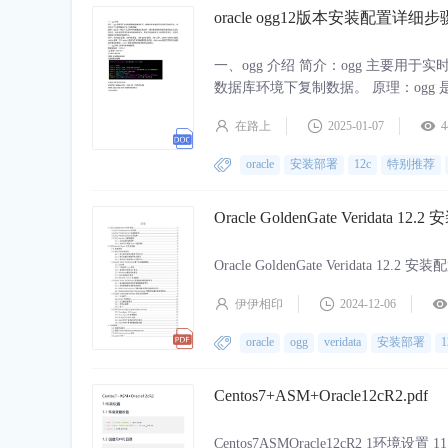
oracle ogg12版本安装配置详细步骤
一、ogg 介绍 简介：ogg 主要
数据库环境下复制数据。 原理：og
日志，然后将这些日志传输到目标数
在路上
2025-01-07
4
组件：manager 进程、extract 进程、data 
oracle
安装部署
12c
特别推荐
Oracle GoldenGate Veridata 12
Oracle GoldenGate Veridata 12.2 
伊伊相印
2024-12-06
oracle
ogg
veridata
安装部署
1
Centos7+ASM+Oracle12cR2.pdf
Centos7ASMOracle12cR2 1环境设置 11 环境变量设置 echo 100041 wl