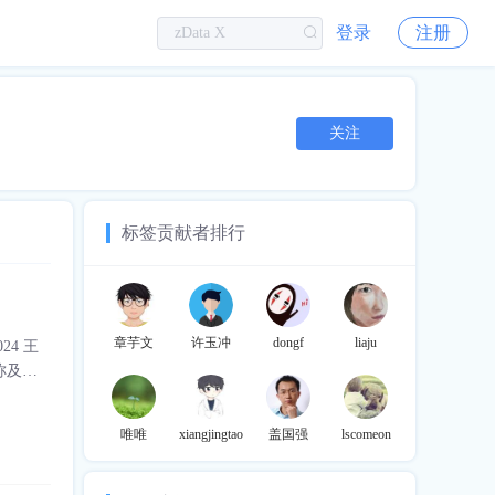
登录
注册
关注
标签贡献者排行
章芋文
许玉冲
dongf
liaju
24 王
名称及相
唯唯
xiangjingtao
盖国强
lscomeon