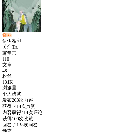
伊伊相印
关注TA
写留言
118
文章
48
粉丝
131K+
浏览量
个人成就
发布
263
次内容
获得
1414
次点赞
内容获得
414
次评论
获得
166
次收藏
回答了
138
次问答
动态