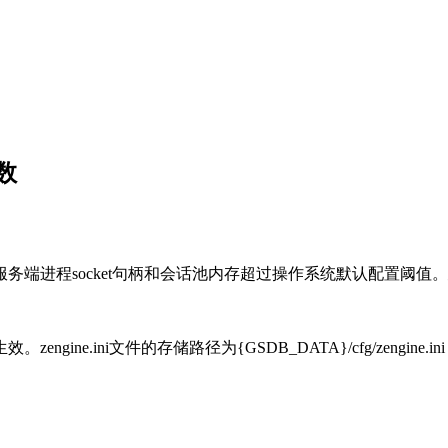
参数
端进程socket句柄和会话池内存超过操作系统默认配置阈值。
ngine.ini文件的存储路径为{GSDB_DATA}/cfg/zengine.ini