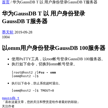
首页
/
华为GaussDB T 以 用户身份登录GaussDB T服务器
华为GaussDB T 以 用户身份登录
GaussDB T服务器
墨天轮
2019-09-28
1004
以
omm
用户身份登录GaussDB 100服务器
使用PuTTY工具，以root帐号登录
GaussDB 100
服务器。
执行如下命令，切换到
omm
帐号登录。
[root@host2 /]#
su - 
omm
[
omm
@host2 
~
]$
执行以下命令，防止系统超时退出。
[
omm
@host2 
~
]$ TMOUT=0
gaussdb t
「喜欢这篇文章，您的关注和赞赏是给作者最好的鼓励」
关注作者