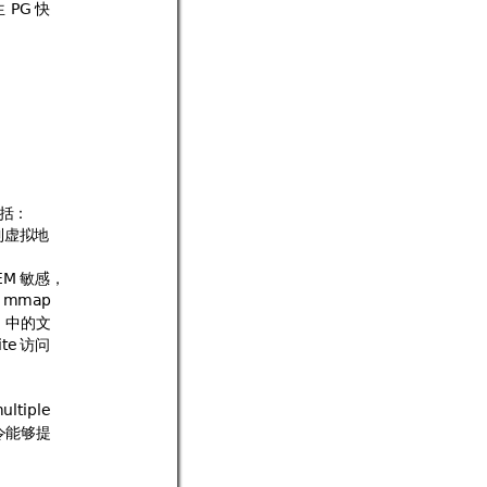
生
快

括：
到虚拟地
敏
感
，

#
中的
文

访问


-#
令能够提