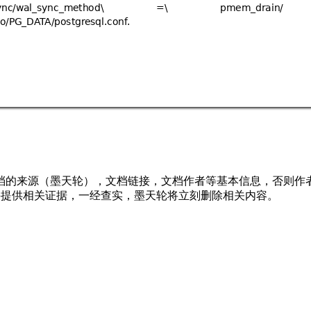
*'(6*6"&P

KP

#6&'

"'6
/
'#"
N
3"9
3
档的来源（墨天轮），文档链接，文档作者等基本信息，否则作
行举报，并提供相关证据，一经查实，墨天轮将立刻删除相关内容。