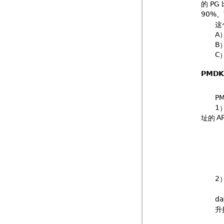
的

。

这



PMD

!
址的




)
&
升