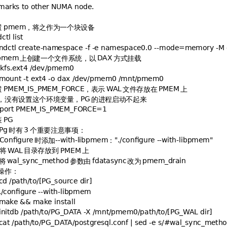
"".%"&3
置
，将之作为一个块设备
#

&

#9#3"&K"*
上创建一个文件系统，以
方式挂载
#
$
934='&A'#
"-4="&4'&A'#''#
置
，表示
文件存放在
上
6 ;66H?@




，没有设置这个环境变量，
的进程启动不起来

4#"6 ;66H?@
K!
装

时有
个重要注意事项：

:
时添加
：
"5-
(#
L3'"5-

(#L
将
目录存放到
上



将
参数由
改为
(6*6"&
9&*
#6&
操作：
&'#'"'06"-&1
3'"5-(#

MM
&'#'"'6
/

$''#'#'"'06
&1
'#'"'6
/
'#"
N
3"9O&'J(6*6"