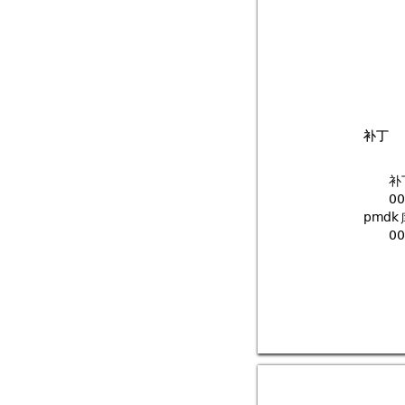
补丁
补

#&
