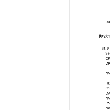


执行方
环境


;



.F

B
?;

.F

"
."