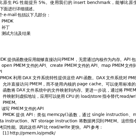
比
原
生
性
能
提
升
。
使
用
我
们
的
，
能
够
比
原





下面进行详细描述。
个
包括以下几部分：

）

）补丁
）测试方法及结果
K
提供函数使应用能够直接访问
，无需通过内核作为内存。
包


 
）
文件的
、
文件的
、
文件
"#
 


 
#
 
利
用
文
件
系
统
特
性
提
供
这
些
函
数
。
文
件
系
统
对

$
 
$

允
许
直
接
访
问
，
而
不
使
用
内
核
的
。
可
以
使
用
标
准
的

#

函数
将
文件
系
统中
的
文件
映
射到
内
存。
更
进一
步
说，
通
过将
$

件映射到虚拟地址，应用可以使用
的 
指令替代
%
"&'"


&'(
。

）读写 
文件的

 
提
供
：
类
似
函
数
，
通
过
、

 
#*+,


-"

、
将数据拷贝到
。这些指
-"
./"-"

拷贝性能。因此这些
比
更快。
参考：
 
&'(
 
0!1#2''#3"'#&'