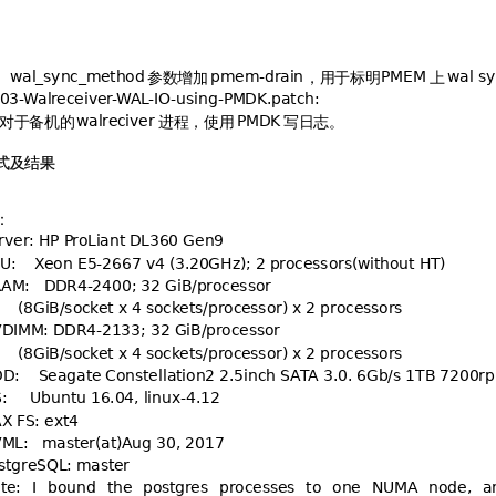
参数增加
，用于标明
上
(6*6"&
#&

(
:


A



 ?
-3#2
对于备机的
进程，使用
写日志。
(
A

式及结果
：
A2B
":C
%2$
")CC7A=+:3)BD,E)#""+("-B/,
@
2@=)=E:)'#""
+<'"
4="

'#"

",4)#""
 2@=)!::E:)'#"

"
+<'"
4="

'#"

",4)#""
2;""))3;
/
:33C'!/7)#
2%--!C3=G-4=3!)
$H
;24=
2+,-:G)!7
;I2
2


"-&



#"



#"

"

"

.%

"&G

