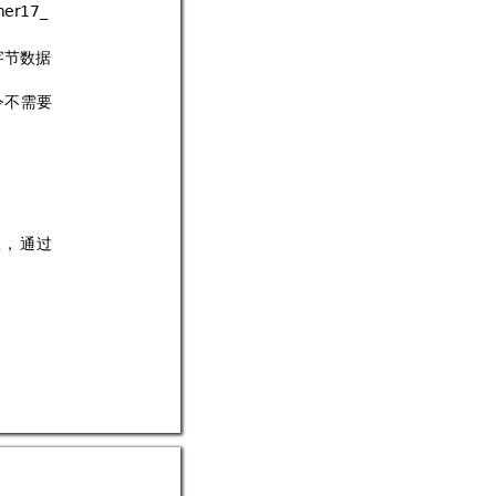
!76
字节
数
据
令
不
需
要
置
，
通
过