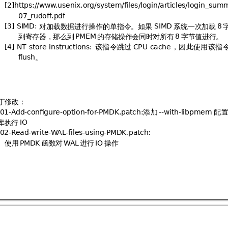
0)1#2''(((
3-43"

'*'5'"''"6-
76-&"83#&9
对加
载
数据
进
行操
作
的单
指
令。
如
果
系统
一
次加
载
0:1
; 2
; 
<
到寄存器，那么到
的存储操作会同时对所有
字节值进行。

<
该
指
令
跳
过
，
因
此
使
用
该
指
0=1

./

"
-"2

%


。
>-
丁修改：
添
加
配
!
&&"5-"#"9"
3#2
(#
库执行
 ?
)@
&(

5-3#2
使用
函数对
进行
操作



 ?