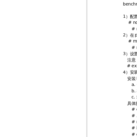

）配
!
J&
J
）在
)
J
J
）设
:
注意

J
）安
=
安装

3
3
3
具体

J
J
J
J
J