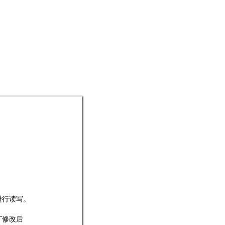
进
行读写
。
丁修
改后