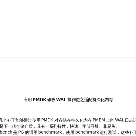
应用
修改
操作使之适配持久化内存
PMDK
W
AL
几个
补丁能
够通过
使用
对存储
在持久
化内存
上的
日志




是下一代存储介质，具有一系列特性：快速、字节寻址、非易失。
是
的通
用
，使
用
进行
测试
，这
些补



