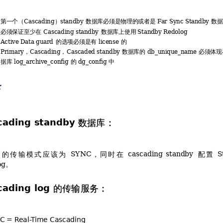
第一个（
）
数据库必须是物理的或者是 
数据
Cascading
standby 
F
ar Sync Stan
dby 
必须保证至少在 
数据库上使用 
Cascading standby 
Standby Redolog
的选项必须是有 
的
Active Data guard 
license 
，
，
数据库的 
必须体现
Primary
Cascading
Cascaded standby 
db_unique_name 
据库 
的 
中
log_archive_cong 
dg_cong 
：
数据库：
cading standby 
的
传
输
模
式
应
该
为
，
同
时
在
配
置
SYNC
cascading
standby
S
。
og
的传输服务：
cading log 
%


 