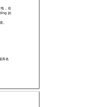
的
地
，
在
的
 
库。
据库名