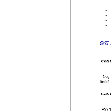




设置
cas
Log
Redol
cas
#$