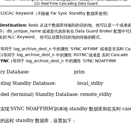


 !"
‘
（不能被 
数据库使用）
*
+*,-
).
/
#)# ()
从这个数据库传输到的目的地。他可以是一个或者
Destination: 

 
开）
或者是代表所有在 
配置中可
 (&&
!" 0
1

名的‘
。 你可以设置到目的地的传输的模式。
**,-
).
等同于 
中的属性 ‘
或者是非实时 
:
&
& &
#$//23,

等同于 
中的属性 ‘
或者是 实时 
C:
&
& &
#$,
 
等同于 
中的属性 ‘
YNC :
&
& &
#$$+//23
 Database:                               prim
ing Standby Database:               local_stdby
ded (terminal) Standby Database: remote_stdby
实现’
的本地 
数据库和在实时 
SYNC NOAFFIRM’
standby 
cas
的远程 
数据库，设置如下：
standby 