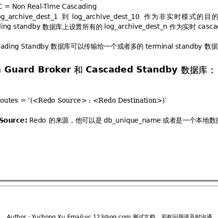
%$


 
到
作
为
非
实
时
模
式
的
目
&
& &

&
& &'

数据库上设置
所有的 
作为实时 
 ()
&
& &

。
数据库可以传输给一个或者多的 
数据
 # ()

 ()

和 
数据库：
 Guard Brok
er 
Cascaded Standby 
utes = ‘(<Redo Source> : <Redo Destination>)’
的来源，他可以是 
或者是一个本地数
Source:

 
 (&&
：
测试文档，若有问题请及时沟通


