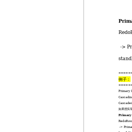
Prim
RedoR
-> P
stand
=====
例子：
=====
Primary 
Cascadin
Cascaded
如果想实现
Primary
RedoRout
-> Prima