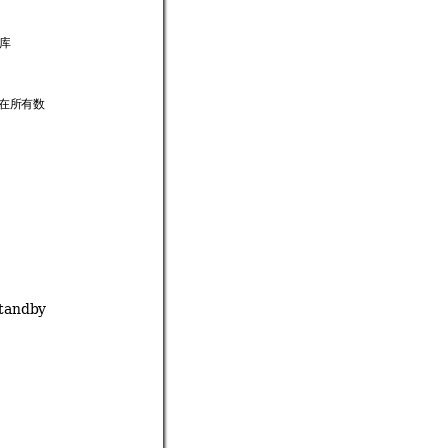
库
在所有数
tandby