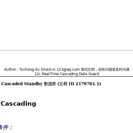
：
测试文档，若有问题请及时沟通





 !"
 
数据库 
文档 
Cascaded Standby 
(
ID 2179701.1)
 
Cascading
条件：